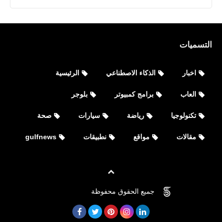
التسميات
اخبار
الذكاء الاصطناعي
الرئيسية
العاب
برامج كمبيوتر
بلوجر
تكنولوجيا
تكنولوجيا
رياضة
سيارات
صحة
كيفية حماية هاتفك الأندرويد من الاختراق
(دليل عملي) Protecting Android
مقالات
مواقع
نطبيقات
gulfnews
جميع الحقوق محفوظة
©
FOVTECH