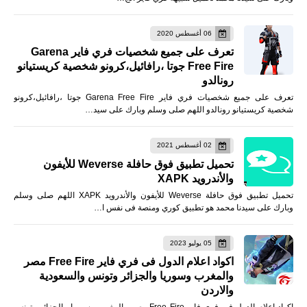
06 أغسطس 2020
تعرف على جميع شخصيات فري فاير Garena
Free Fire جوتا ،رافائيل،كرونو شخصية كريستيانو
رونالدو
تعرف على جميع شخصيات فري فاير Garena Free Fire جوتا ،رافائيل،كرونو
شخصية كريستيانو رونالدو اللهم صلى وسلم وبارك على سيد…
02 أغسطس 2021
تحميل تطبيق فوق حافلة Weverse للأيفون
والأندرويد XAPK
تحميل تطبيق فوق حافلة Weverse للأيفون والأندرويد XAPK اللهم صلى وسلم
وبارك على سيدنا محمد هو تطبيق كوري ومنصة فى نفس ا…
05 يوليو 2023
اكواد اعلام الدول فى فري فاير Free Fire مصر
والمغرب وسوريا والجزائر وتونس والسعودية
والاردن