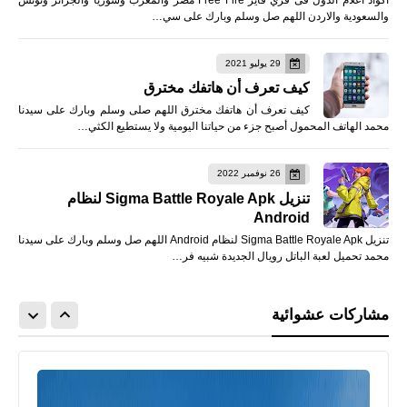
اكواد اعلام الدول فى فري فاير Free Fire مصر والمغرب وسوريا والجزائر وتونس
والسعودية والاردن اللهم صل وسلم وبارك على سي…
29 يوليو 2021
كيف تعرف أن هاتفك مخترق
كيف تعرف أن هاتفك مخترق اللهم صلى وسلم وبارك على سيدنا
محمد الهاتف المحمول أصبح جزء من حياتنا اليومية ولا يستطيع الكثي…
26 نوفمبر 2022
تنزيل Sigma Battle Royale Apk لنظام
Android
تنزيل Sigma Battle Royale Apk لنظام Android اللهم صل وسلم وبارك على سيدنا
محمد تحميل لعبة الباتل رويال الجديدة شبيه فر…
مشاركات عشوائية