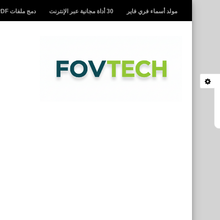
مولد أسماء فري فاير
30 أداة مجانية عبر الإنترنت
دمج ملفات PDF