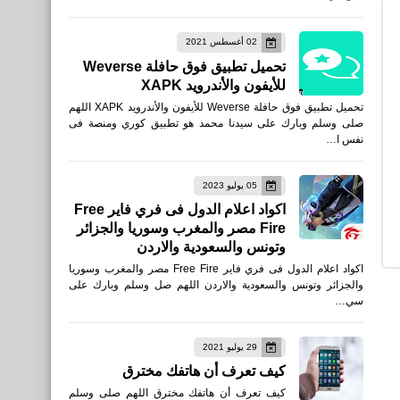
اخبار
02 أغسطس 2021
متطلبات تشغيل لعبة بيس
تحميل تطبيق فوق حافلة Weverse
PES 2020 علي الكمبيوتر
للأيفون والأندرويد XAPK
تحميل تطبيق فوق حافلة Weverse للأيفون والأندرويد XAPK اللهم
صلى وسلم وبارك على سيدنا محمد هو تطبيق كوري ومنصة فى
نفس ا…
05 يوليو 2023
العاب
اكواد اعلام الدول فى فري فاير Free
Fire مصر والمغرب وسوريا والجزائر
تحميل لعبة cyber hunter pc
وتونس والسعودية والاردن
نسخة الكمبيوتر
اكواد اعلام الدول فى فري فاير Free Fire مصر والمغرب وسوريا
والجزائر وتونس والسعودية والاردن اللهم صل وسلم وبارك على
سي…
29 يوليو 2021
العاب
كيف تعرف أن هاتفك مخترق
تحميل creative destruction
كيف تعرف أن هاتفك مخترق اللهم صلى وسلم