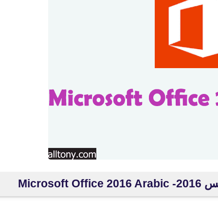
Micros
fovtech