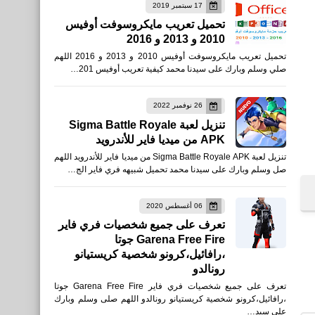
17 سبتمبر 2019
العاب
تحميل تعريب مايكروسوفت أوفيس
2010 و 2013 و 2016
تحميل وتشغيل PUBG Mobile
تحميل تعريب مايكروسوفت أوفيس 2010 و 2013 و 2016 اللهم
أفضل برامج لتشغيل PUBG
صلي وسلم وبارك على سيدنا محمد كيفية تعريب أوفيس 201…
Mobile على الكمبيوتر
26 نوفمبر 2022
تنزيل لعبة Sigma Battle Royale
APK من ميديا فاير للأندرويد
تنزيل لعبة Sigma Battle Royale APK من ميديا فاير للأندرويد اللهم
برامج كمبيوتر
صل وسلم وبارك على سيدنا محمد تحميل شبيهه فري فاير الج…
كيفية معرفة مواصفات كرت
الشاشة لأي حاسوب وتحديث
06 أغسطس 2020
تعرف على جميع شخصيات فري فاير
التعريفات بدون برامج
Garena Free Fire جوتا
،رافائيل،كرونو شخصية كريستيانو
رونالدو
تعرف على جميع شخصيات فري فاير Garena Free Fire جوتا
،رافائيل،كرونو شخصية كريستيانو رونالدو اللهم صلى وسلم وبارك
على سيد…