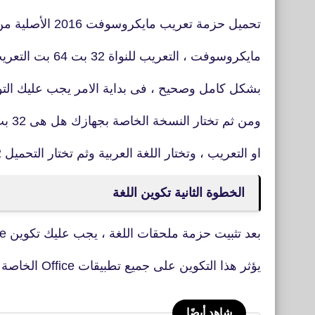
تحميل حزمة تعريب مايكروسوفت 2016 الأصلية من الموقع الرسمي لشركة
مايكروسوفت ، التعريب للنواة 32 بت 64 بت التعريب للقوائم الثابتة والمنسدلة
بشكل كامل وصحيح ، فى بداية الامر يجب عليك ال
ومن ثم تختار النسخة الخاصة بجهازك هل هى 32 بت او 64 بت وتقوم بتحميل النسخة
او التعريب ، وتختار اللغة العربية وثم تختار التحميل 32 بت او 64 بت.
الخطوة الثانية تكوين اللغة
بعد تثبيت حزمة ملحقات اللغة ، يجب عليك تكوين Office لتفضيلات اللغة الجديدة
يؤثر هذا التكوين على جميع تطبيقات Office الخاصة بك في أي تطبيق Office
شاهد أيضًا