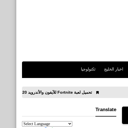
اخبار الخليج
تكنولوجيا
تحميل لعبة Fortnite للآيفون والأندرويد 2020
تحميل لعبة كول أوف ديوتي y
Translate