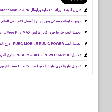
تنزيل لعبة فالورانت: عملية برايمال Valorant Mobile APK
روبرت ليفاندوفسكي يفوز بجائزة أفضل لاعب في العالم
تحميل لعبة جارينا فري فاير ماكس Garena Free Fire MAX‏ وحل كل المشاكل
تحميل لعبة PUBG MOBILE RUNIC POWER - درع القوة للأيفون iPhone
تحميل PUBG MOBILE - POWER ARMOR - درع القوة للأندرويد التحديث الجديد
تحميل قارينا فري فاير: الكوبرا Free Fire Cobra للأيفون iPhone,‏ iPad