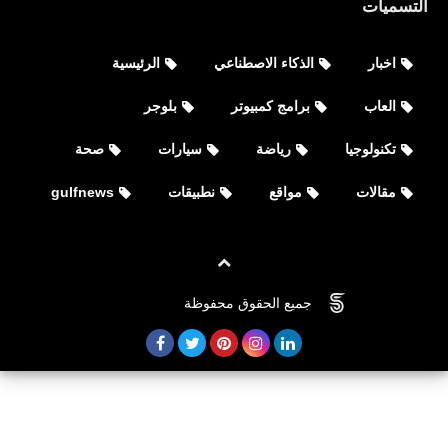
التسميات
اخبار
الذكاء الاصطناعي
الرئيسية
العاب
برامج كمبيوتر
بلوجر
نطبيقات
تحميل تطبيق القبس بريميوم للأيفون
تكنولوجيا
رياضة
سيارات
صحة
والأندرويد Al Qabas Premium
مقالات
مواقع
نطبيقات
gulfnews
جميع الحقوق محفوظة
©
FOVTECH
نطبيقات