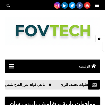
بحث هذه
المدونة
الإلكتروني
الرئيسية
صحة
خطوات تخفيف الوزن
ما هي فوائد بذور التفاح للبشرة
فو
رياضة
مواقع
مواجهات نارية برشلونة - باريس سان