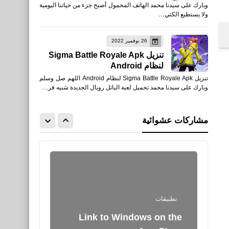
وبارك على سيدنا محمد الهاتف المحمول أصبح جزء من حياتنا اليومية
مدير أمن الوادى الجديد فى
ولا يستطيع الكثي…
حادث
26 نوفمبر 2022
تنزيل Sigma Battle Royale Apk
لنظام Android
تنزيل Sigma Battle Royale Apk لنظام Android اللهم صل وسلم
وبارك على سيدنا محمد تحميل لعبة الباتل رويال الجديدة شبيه فر…
رياضة
جدول مباريات بيراميدز في
مشاركات عشوائية
الدوري المصري 2025-2026
نطبيقات
Link to Windows on the