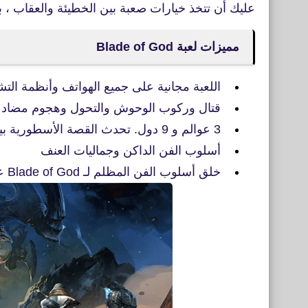
عليك أن تتخذ خيارات صعبة بين الخطيئة والعقاب ، بين
مميزات لعبة Blade of God
اللعبة مجانية على جميع الهواتف وأنظمة الت
قتال وركوب الوحوش والتحول وهجوم مضاد
3 عوالم و 9 دول. تحدث القصة الأسطورية بين أودين الخالق الكبير
أسلوب الفن الداكن وجماليات العنف
خلق أسلوب الفن المظلم لـ Blade of God عالم أساطير.