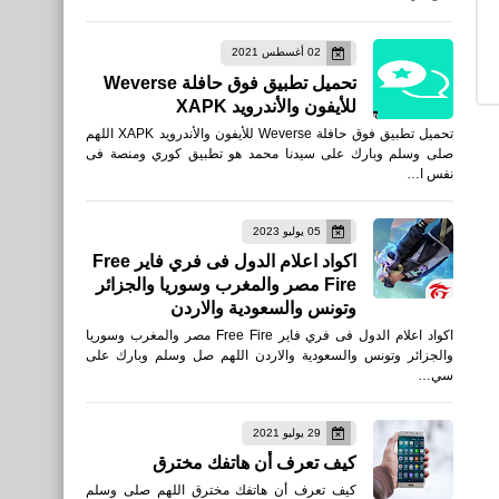
نطبيقات
02 أغسطس 2021
Link to Windows - Apps
تحميل تطبيق فوق حافلة Weverse
on Google Play
للأيفون والأندرويد XAPK
تحميل تطبيق فوق حافلة Weverse للأيفون والأندرويد XAPK اللهم
صلى وسلم وبارك على سيدنا محمد هو تطبيق كوري ومنصة فى
نفس ا…
العاب
🔫 تحميل جميع نسخ لعبة
05 يوليو 2023
كونترا سترايك (Counter-
اكواد اعلام الدول فى فري فاير Free
Fire مصر والمغرب وسوريا والجزائر
Strike) مع متطلبات التشغيل
وتونس والسعودية والاردن
وروابط التحميل
اكواد اعلام الدول فى فري فاير Free Fire مصر والمغرب وسوريا
والجزائر وتونس والسعودية والاردن اللهم صل وسلم وبارك على
سي…
29 يوليو 2021
اخبار
كيف تعرف أن هاتفك مخترق
وفاة اللواء عصام الدين عبدالله
كيف تعرف أن هاتفك مخترق اللهم صلى وسلم