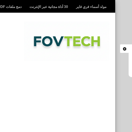
مولد أسماء فري فاير
30 أداة مجانية عبر الإنترنت
دمج ملفات PDF