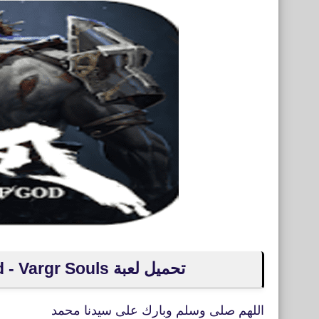
تحميل لعبة Blade of God - Vargr Souls ‏ للأيفون والأندرويد APK
اللهم صلى وسلم وبارك على سيدنا محمد