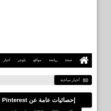
صحة
رياضة
مواقع
بلوجر
اخبار
الرئيسية
أخبار ساخنة
إحصائيات عامة عن Pinterest أكثر من 335 مليون مستخدم نشط شهريًا