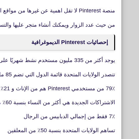
منصة Pinterest لا تقل اهمية عن غيرها من مواقع التواصل الاجتماعية
من حيث عدد الزوار ويمكنك أنشاء متجر عليها والتسو
إحصائيات Pinterest الديموغرافية
يوجد أكثر من 335 مليون مستخدم نشط شهريًا على Pinterest
تتصدر الولايات المتحدة قائمة الدول التي تضم 85 مليون مستخدم تليها ألمانيا بـ 11.21 مليون مستخدم
79٪ من مستخدمي Pinterest هم من الإناث و 21٪ من الذكور
الاشتراكات الجديدة هي أكثر من النساء بنسبة 60٪ مقارنة بـ 40٪ من الرجال
7٪ فقط من إجمالي الدبابيس من الرجال
تساهم الولايات المتحدة بنسبة 50٪ من المعلقين