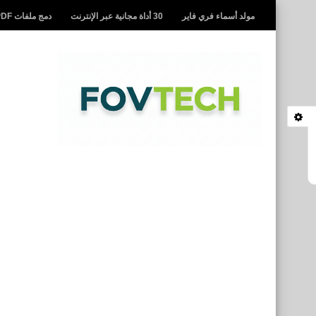
مولد أسماء فري فاير
30 أداة مجانية عبر الإنترنت
دمج ملفات PDF