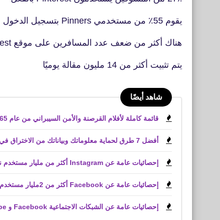
يقوم 55٪ من مستخدمي Pinners بتسجيل الدخول إلى الموقع خصيصًا للعثور على المنتجات
هناك أكثر من ضعف عدد المسافرين على موقع Pinterest مقارنة بأفضل مواقع وكالات السفر عبر الإنترنت
يتم تثبيت أكثر من 14 مليون مقالة يوميًا
شاهد أيضًا
قائمة كاملة لأفلام القرصنة والأمن السيبراني من عام 1965 الى 2021
أفضل 7 طرق لحماية معلوماتك وبياناتك من الاختراق في نظام أندرويد
إحصائيات عامة عن Instagram أكثر من مليار مستخدم نشط شهريًا
إحصائيات عامة عن Facebook أكثر من 2مليار مستخدم نشط شهريًا
إحصائيات عامة عن الشبكات الاجتماعية Facebook و YouTube و Instagram