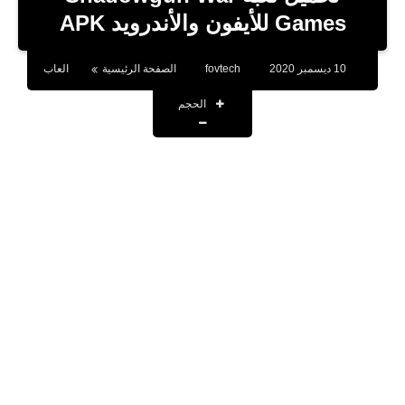
بلوجر
Games للأيفون والأندرويد APK
اخبار
10 ديسمبر 2020
fovtech
الصفحة الرئيسية
العاب
العاب
الحجم
برامج كمبيوتر
مقالات
تطبيقات
الذكاء الاصطناعي
اخبار الخليج
تكنولوجيا