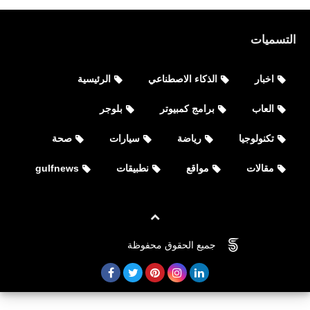
التسميات
اخبار
الذكاء الاصطناعي
الرئيسية
العاب
برامج كمبيوتر
بلوجر
تكنولوجيا
رياضة
سيارات
صحة
مقالات
مواقع
نطبيقات
gulfnews
رياضة
موعد مباراة الأهلي وصن داون القنوات
جميع الحقوق محفوظة
©
FOVTECH
الناقلة لمباراة الأهي وصن داونز