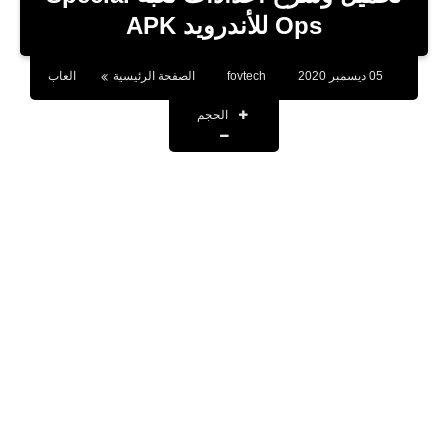
بلوجر
Ops للأندرويد APK
اخبار
05 ديسمبر 2020
fovtech
الصفحة الرئيسية
العاب
العاب
الحجم
برامج كمبيوتر
مقالات
تطبيقات
الذكاء الاصطناعي
اخبار الخليج
تكنولوجيا