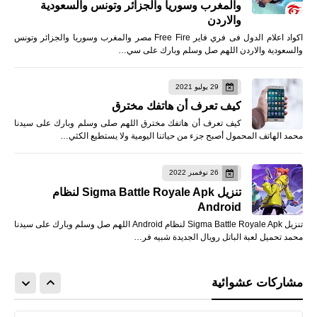
والمغرب وسوريا والجزائر وتونس والسعودية
والاردن
اكواد اعلام الدول فى فري فاير Free Fire مصر والمغرب وسوريا والجزائر وتونس
والسعودية والاردن اللهم صل وسلم وبارك على سي…
29 يوليو 2021
كيف تعرف أن هاتفك مخترق
كيف تعرف أن هاتفك مخترق اللهم صلى وسلم وبارك على سيدنا
محمد الهاتف المحمول أصبح جزء من حياتنا اليومية ولا يستطيع الكثي…
26 نوفمبر 2022
تنزيل Sigma Battle Royale Apk لنظام
Android
تنزيل Sigma Battle Royale Apk لنظام Android اللهم صل وسلم وبارك على سيدنا
محمد تحميل لعبة الباتل رويال الجديدة شبيه فر…
مشاركات عشوائية