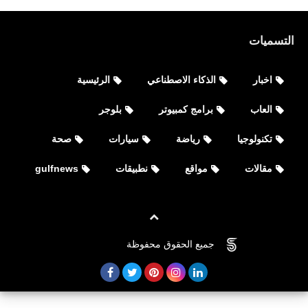
التسميات
اخبار
الذكاء الاصطناعي
الرئيسية
العاب
برامج كمبيوتر
بلوجر
تكنولوجيا
رياضة
سيارات
صحة
مقالات
مواقع
نطبيقات
gulfnews
مقالات
تعرف على نجمة قناة طيور الجنة حساب
جميع الحقوق محفوظة
©
FOVTECH
جنى مقداد Jana Miqdad instagram-
facebook-youtube-snapchat