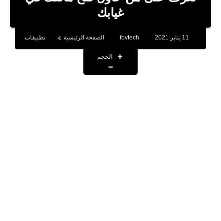
بلوجر
غيابك
اخبار
11 يناير 2021
fovtech
الصفحة الرئيسية
نطبيقات
العاب
الحجم
برامج كمبيوتر
مقالات
تطبيقات
الذكاء الاصطناعي
اخبار الخليج
تكنولوجيا