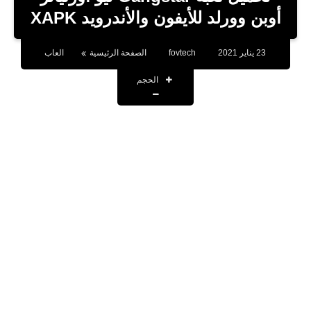
بلوجر
أوبن وورلد للأيفون والأندرويد XAPK
اخبار
23 يناير 2021
fovtech
الصفحة الرئيسية
العاب
العاب
الحجم
برامج كمبيوتر
مقالات
تطبيقات
الذكاء الاصطناعي
اخبار الخليج
تكنولوجيا