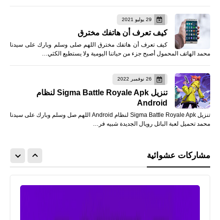
29 يوليو 2021
كيف تعرف أن هاتفك مخترق
كيف تعرف أن هاتفك مخترق اللهم صلى وسلم وبارك على سيدنا
محمد الهاتف المحمول أصبح جزء من حياتنا اليومية ولا يستطيع الكثي…
26 نوفمبر 2022
تنزيل Sigma Battle Royale Apk لنظام
Android
تنزيل Sigma Battle Royale Apk لنظام Android اللهم صل وسلم وبارك على سيدنا
محمد تحميل لعبة الباتل رويال الجديدة شبيه فر…
مشاركات عشوائية