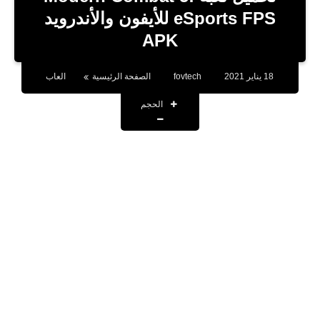
بلوجر
eSports FPS‏ للأيفون والأندرويد
APK
اخبار
العاب
18 يناير 2021
fovtech
الصفحة الرئيسية
العاب
برامج كمبيوتر
الحجم
مقالات
تطبيقات
الذكاء الاصطناعي
اخبار الخليج
تكنولوجيا