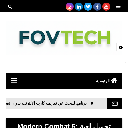
بحث هذه
المدونة
الإلكتروني
الرئيسية
صحة
برنامج للبحث عن تعريف كارت الانترنت بدون اتصال بالانترنت
رياضة
مواقع
تحميل لعبة Modern Combat 5: