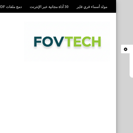
مولد أسماء فري فاير
30 أداة مجانية عبر الإنترنت
دمج ملفات PDF