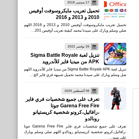
17 سبتمبر 2019
تحميل تعريب مايكروسوفت أوفيس
2010 و 2013 و 2016
العاب
تحميل تعريب مايكروسوفت أوفيس 2010 و 2013 و 2016 اللهم
تنزيل لعبة Dumb Ways to
صلي وسلم وبارك على سيدنا محمد كيفية تعريب أوفيس 201…
Climb للأيفون والأندرويد APK
26 نوفمبر 2022
تنزيل لعبة Sigma Battle Royale
APK من ميديا فاير للأندرويد
تنزيل لعبة Sigma Battle Royale APK من ميديا فاير للأندرويد اللهم
العاب
صل وسلم وبارك على سيدنا محمد تحميل شبيهه فري فاير الج…
تنزيل لعبة CRSED: Royale
Apex Battle للأيفون
06 أغسطس 2020
تعرف على جميع شخصيات فري فاير
والأندرويد XAPK
Garena Free Fire جوتا
،رافائيل،كرونو شخصية كريستيانو
رونالدو
تعرف على جميع شخصيات فري فاير Garena Free Fire جوتا
،رافائيل،كرونو شخصية كريستيانو رونالدو اللهم صلى وسلم وبارك
على سيد…