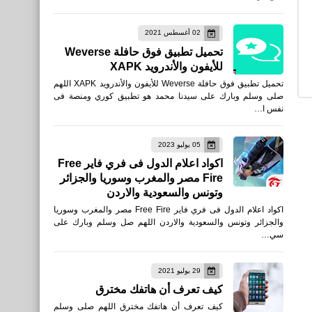
العاب
02 أغسطس 2021
متطلبات تشغيل لعبة EA
تحميل تطبيق فوق حافلة Weverse
SPORTS FC ™ 24 للكمبيوتر
للأيفون والأندرويد XAPK
تحميل تطبيق فوق حافلة Weverse للأيفون والأندرويد XAPK اللهم
صلى وسلم وبارك على سيدنا محمد هو تطبيق كوري ومنصة فى
نفس ا…
05 يوليو 2023
العاب
اكواد اعلام الدول فى فري فاير Free
Fire مصر والمغرب وسوريا والجزائر
تنزيل لعبة Warfronts Mobile
وتونس والسعودية والاردن
– PvP Online
اكواد اعلام الدول فى فري فاير Free Fire مصر والمغرب وسوريا
والجزائر وتونس والسعودية والاردن اللهم صل وسلم وبارك على
سي…
29 يوليو 2021
كيف تعرف أن هاتفك مخترق
العاب
كيف تعرف أن هاتفك مخترق اللهم صلى وسلم