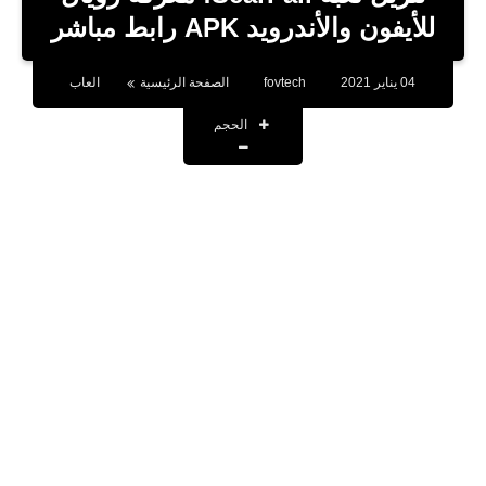
بلوجر
للأيفون والأندرويد APK رابط مباشر
اخبار
04 يناير 2021
fovtech
الصفحة الرئيسية
العاب
العاب
الحجم
برامج كمبيوتر
مقالات
تطبيقات
الذكاء الاصطناعي
اخبار الخليج
تكنولوجيا