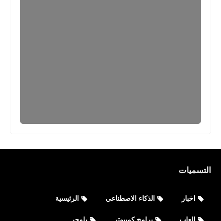
نطبيقات
التسميات
للكمبيوتر على محاكي SmartGaGa
اخبار
الذكاء الاصطناعي
الرئيسية
وضبط الأعدادات
العاب
برامج كمبيوتر
بلوجر