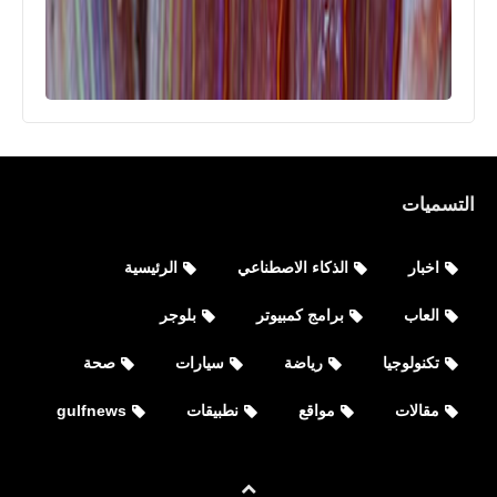
التسميات
اخبار
الذكاء الاصطناعي
الرئيسية
العاب
برامج كمبيوتر
بلوجر
تكنولوجيا
رياضة
سيارات
صحة
العاب
شخصية جديدة - ايجنيس New character
مقالات
مواقع
نطبيقات
gulfnews
- Ignis فري فاير أرض الشتاء