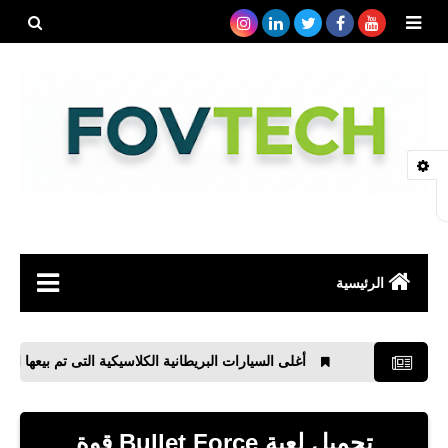
بحث هذه
المدونة
الإلكتروني
الرئيسية
صحة
أغلى السيارات البريطانية الكلاسيكية التى تم بيعها الجزء الثالث
رياضة
مواقع
تحميل لعبة Bullet Force قوة