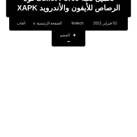
بلوجر
الرصاص للأيفون والأندرويد XAPK
اخبار
01 فبراير 2021
fovtech
الصفحة الرئيسية
العاب
العاب
الحجم
برامج كمبيوتر
مقالات
تطبيقات
الذكاء الاصطناعي
اخبار الخليج
تكنولوجيا