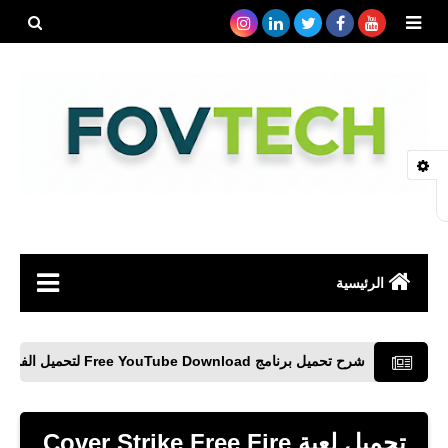
بحث هذه
المدونة
الإلكتروني
الرئيسية
صحة
شرح تحميل برنامج Free YouTube Download لتحميل الفديوهات من اليوتيوب
رياضة
مواقع
تحميل لعبة Cover Strike Free Fire