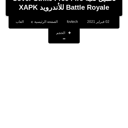
بلوجر
Battle Royale‏ للأندرويد XAPK
اخبار
02 فبراير 2021
fovtech
الصفحة الرئيسية
العاب
العاب
الحجم
برامج كمبيوتر
مقالات
تطبيقات
الذكاء الاصطناعي
اخبار الخليج
تكنولوجيا