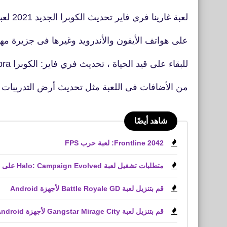
لعبة غارينا فري فاير تحديث الكوبرا الجديد 2021 لعبة الباتل رويال الشهيرة
على هواتف الأيفون والأندرويد وغيرها فى جزيرة مهجورة 50 لاعب ي
للبقاء على قيد الحياة ، تحديث فري فاير: الكوبرا Free Fire Cobra يضم العديد
من الأضافات فى اللعبة مثل تحديث أرض التدريب
شاهد أيضًا
Frontline 2042: لعبة حرب FPS
متطلبات تشغيل لعبة Halo: Campaign Evolved على الكمبيوتر الشخصي
قم بتنزيل لعبة Battle Royale GD لأجهزة Android
قم بتنزيل لعبة Gangstar Mirage City لأجهزة Android و iPhone (APK)