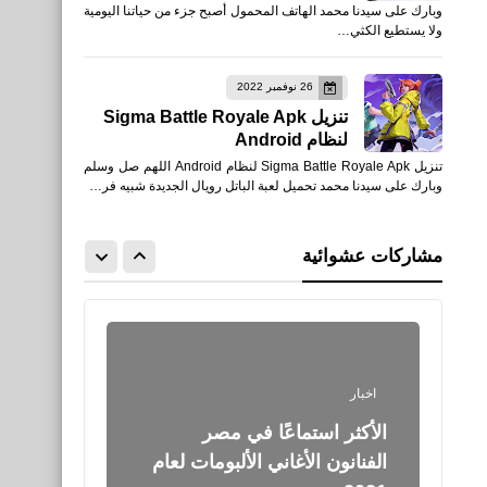
وبارك على سيدنا محمد الهاتف المحمول أصبح جزء من حياتنا اليومية
جديد Free Fire - The New
ولا يستطيع الكثي…
Era لأجهزة iPhone و iPad
26 نوفمبر 2022
تنزيل Sigma Battle Royale Apk
لنظام Android
تنزيل Sigma Battle Royale Apk لنظام Android اللهم صل وسلم
العاب
وبارك على سيدنا محمد تحميل لعبة الباتل رويال الجديدة شبيه فر…
تحميل قارينا فري فاير: عصر
جديد Free Fire - The New
مشاركات عشوائية
Era للأندرويد APK - TapTap
اخبار
الأكثر استماعًا في مصر
الفنانون الأغاني الألبومات لعام