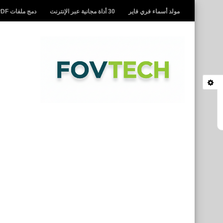
مولد أسماء فري فاير
30 أداة مجانية عبر الإنترنت
دمج ملفات PDF