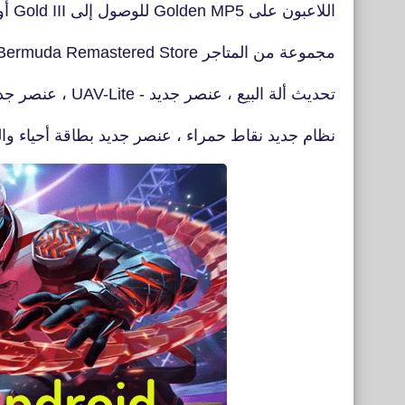
اللاعبون على Golden MP5 للوصول إلى Gold III أو أعلى ، وسوف تتوفر
مجموعة من المتاجر Bermuda / Bermuda Remastered Store و Kalahari Store
تحديث ألة البيع ، عنصر جديد - UAV-Lite ، عنصر جديد صندوق الحرب
نظام جديد نقاط حمراء ، عنصر جديد بطاقة أحياء وال