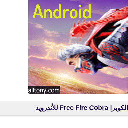
Fre للأندرويد
fovtech