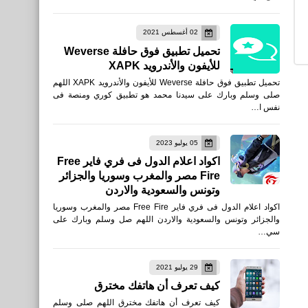
Garena Free Fire MAX
02 أغسطس 2021
للأيفون والأندرويد XAPK -
تحميل تطبيق فوق حافلة Weverse
TapTap
للأيفون والأندرويد XAPK
تحميل تطبيق فوق حافلة Weverse للأيفون والأندرويد XAPK اللهم
صلى وسلم وبارك على سيدنا محمد هو تطبيق كوري ومنصة فى
نفس ا…
العاب
تحميل فري فاير عصر جديد
05 يوليو 2023
Free Fire - New Age
اكواد اعلام الدول فى فري فاير Free
Fire مصر والمغرب وسوريا والجزائر
للكمبيوتر FREE FIRE PC
وتونس والسعودية والاردن
على محاكي gameloop
اكواد اعلام الدول فى فري فاير Free Fire مصر والمغرب وسوريا
والجزائر وتونس والسعودية والاردن اللهم صل وسلم وبارك على
سي…
29 يوليو 2021
العاب
كيف تعرف أن هاتفك مخترق
تحميل قارينا فري فاير: عصر
كيف تعرف أن هاتفك مخترق اللهم صلى وسلم