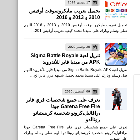
17 سبتمبر 2019
العاب
تحميل تعريب مايكروسوفت أوفيس
2010 و 2013 و 2016
تحميل قارينا فري فاير: عصر
تحميل تعريب مايكروسوفت أوفيس 2010 و 2013 و 2016 اللهم
جديد Free Fire - The New
صلي وسلم وبارك على سيدنا محمد كيفية تعريب أوفيس 201…
Era للأندرويد APK - TapTap
26 نوفمبر 2022
تنزيل لعبة Sigma Battle Royale
APK من ميديا فاير للأندرويد
تنزيل لعبة Sigma Battle Royale APK من ميديا فاير للأندرويد اللهم
اخبار
صل وسلم وبارك على سيدنا محمد تحميل شبيهه فري فاير الج…
الأكثر استماعًا في مصر
الفنانون الأغاني الألبومات لعام
06 أغسطس 2020
تعرف على جميع شخصيات فري فاير
2021
Garena Free Fire جوتا
،رافائيل،كرونو شخصية كريستيانو
رونالدو
تعرف على جميع شخصيات فري فاير Garena Free Fire جوتا
العاب
،رافائيل،كرونو شخصية كريستيانو رونالدو اللهم صلى وسلم وبارك
على سيد…
تحميل قارينا فري فاير ماكس