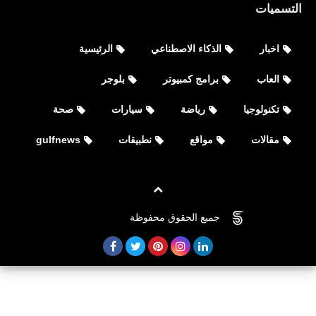
التسميات
اخبار
الذكاء الاصطناعي
الرئيسية
العاب
العاب
برامج كمبيوتر
بلوجر
إصدار الكمبيوتر الشخصي مفتوح للتنزيل -
تكنولوجيا
رياضة
سيارات
صحة
"Garena Dawn Awakening"
مقالات
مواقع
نطبيقات
gulfnews
جميع الحقوق محفوظة
©
FOVTECH
نطبيقات