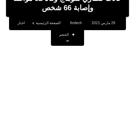
بلوجر
وإصابة 66 شخص
اخبار
26 مارس 2021
fovtech
الصفحة الرئيسية
اخبار
العاب
الحجم
برامج كمبيوتر
مقالات
تطبيقات
الذكاء الاصطناعي
اخبار الخليج
تكنولوجيا