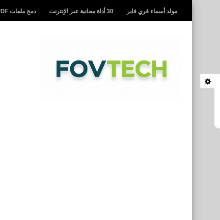
مولد أسماء فري فاير
30 أداة مجانية عبر الإنترنت
دمج ملفات PDF