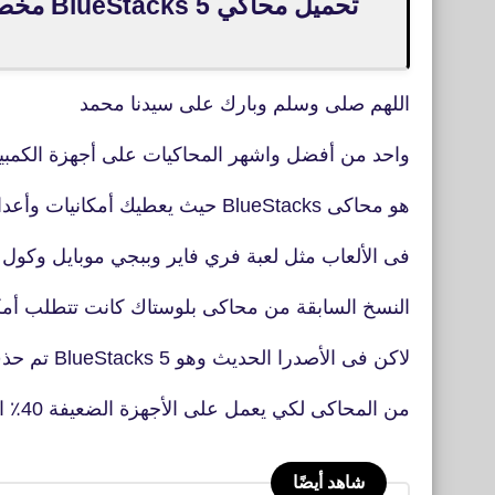
تحميل م
اللهم صلى وسلم وبارك على سيدنا محمد
واحد من أفضل واشهر المحاكيات على أجهزة الكمبيوت
هو محاكى BlueStacks حيث يعطيك أمكانيات وأعدادات كثيرة للتحكم
فى الألعاب مثل لعبة فري فاير وببجي موبايل وكول
النسخ السابقة من محاكى بلوستاك كانت تتطلب أمك
لاكن فى الأصدرا الحديث وهو BlueStacks 5 تم حذف الكثير من الأضافات
من المحاكى لكي يعمل على الأجهزة الضعيفة 40٪ استخدام أقل لذاكرة الوصول العشوائي
شاهد أيضًا