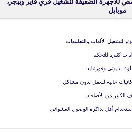
حاكي BlueStacks 5 مخصص للأجهزة الضعيفة لتشغيل فري فاير وببجي
موبايل
ر لتشغيل الألعاب والتطبيقات
 أوف ديوتي وفورتنايت
انيات عاليه للعمل بدون مشاكل