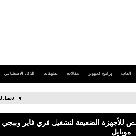
العاب
برامج كمبيوتر
مقالات
تطبيقات
الذكاء الاصطناعي
تحميل لعبة Cover Hunter - 3v3 Team Battle‏ للأيفون والأندرويد
اكي BlueStacks 5 مخصص للأجهزة الضعيفة لتشغيل فري فاير وببجي
موبايل