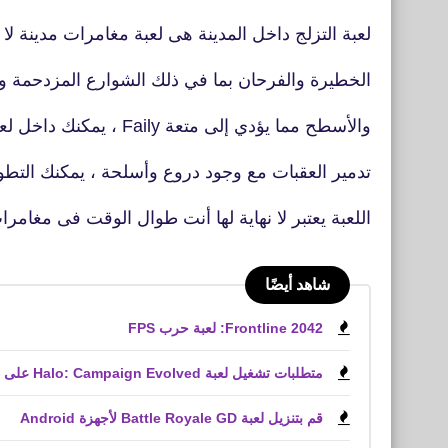
لعبة التزلج داخل المدينة هى لعبة مغامرات مدينة لا ن
الخطيرة والفرحان بما في ذلك الشوارع المزدحمة وا
والأسطح مما يؤدي إلى متعة Faily ، يمكنك داخل لعبة لعبة Faily Skater الفيليين المتزلج
تدمير العقبات مع وجود دروع وأسلحة ، يمكنك التطور
اللعبة يعتبر لا نهاية لها أنت طوال الوقت فى مغامر
شاهد أيضًا
Frontline 2042: لعبة حرب FPS
متطلبات تشغيل لعبة Halo: Campaign Evolved على الكمبيوتر الشخصي
قم بتنزيل لعبة Battle Royale GD لأجهزة Android