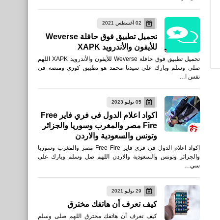
تحميل لعبة T.D.Z. 3 Тёмный
02 أغسطس 2021
Путь - Сталквест в Зоне
تحميل تطبيق فوق حافلة Weverse
للأندرويد xapk
للأيفون والأندرويد XAPK
تحميل تطبيق فوق حافلة Weverse للأيفون والأندرويد XAPK اللهم
صلى وسلم وبارك على سيدنا محمد هو تطبيق كوري ومنصة فى
نفس ا…
العاب
تحميل لعبة سباق السيارات
05 يوليو 2023
Fastlane: Road to
اكواد اعلام الدول فى فري فاير Free
Fire مصر والمغرب وسوريا والجزائر
Revenge‏ للأيفون والأندرويد
وتونس والسعودية والاردن
APK
اكواد اعلام الدول فى فري فاير Free Fire مصر والمغرب وسوريا
والجزائر وتونس والسعودية والاردن اللهم صل وسلم وبارك على
سي…
29 يوليو 2021
العاب
كيف تعرف أن هاتفك مخترق
تحميل لعبة Danger Close -
كيف تعرف أن هاتفك مخترق اللهم صلى وسلم