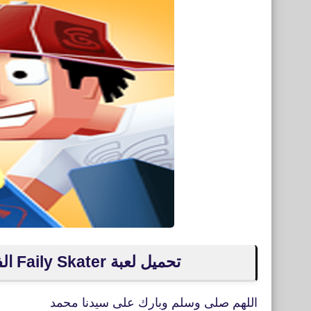
تحميل لعبة Faily Skater الفيليين المتزلج للأيفون والأندرويد XAPK
اللهم صلى وسلم وبارك على سيدنا محمد