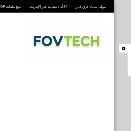
مولد أسماء فري فاير
30 أداة مجانية عبر الإنترنت
دمج ملفات PDF