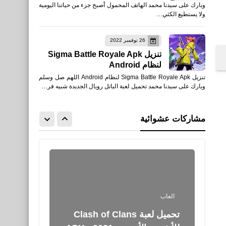
وبارك على سيدنا محمد الهاتف المحمول أصبح جزء من حياتنا اليومية
Battle Royale & Online
ولا يستطيع الكثي…
FPS للأيفون والأندرويد XAPK
26 نوفمبر 2022
تنزيل Sigma Battle Royale Apk
لنظام Android
تنزيل Sigma Battle Royale Apk لنظام Android اللهم صل وسلم
العاب
وبارك على سيدنا محمد تحميل لعبة الباتل رويال الجديدة شبيه فر…
تحميل PUBG MOBILE VN
القوة الرونية - الفيتنامية للأيفون
مشاركات عشوائية
والأندرويد XAPK
العاب
تحميل لعبة Clash of Clans