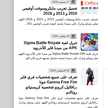
17 سبتمبر 2019
العاب
تحميل تعريب مايكروسوفت أوفيس
2010 و 2013 و 2016
تحميل PUBG MOBILE VN
تحميل تعريب مايكروسوفت أوفيس 2010 و 2013 و 2016 اللهم
القوة الرونية - الفيتنامية للأيفون
صلي وسلم وبارك على سيدنا محمد كيفية تعريب أوفيس 201…
والأندرويد XAPK
26 نوفمبر 2022
تنزيل لعبة Sigma Battle Royale
APK من ميديا فاير للأندرويد
تنزيل لعبة Sigma Battle Royale APK من ميديا فاير للأندرويد اللهم
صل وسلم وبارك على سيدنا محمد تحميل شبيهه فري فاير الج…
العاب
تحميل لعبة Clash of Clans
06 أغسطس 2020
تعرف على جميع شخصيات فري فاير
للأيفون والأندرويد APK - 2021
Garena Free Fire جوتا
،رافائيل،كرونو شخصية كريستيانو
رونالدو
تعرف على جميع شخصيات فري فاير Garena Free Fire جوتا
،رافائيل،كرونو شخصية كريستيانو رونالدو اللهم صلى وسلم وبارك
العاب
على سيد…