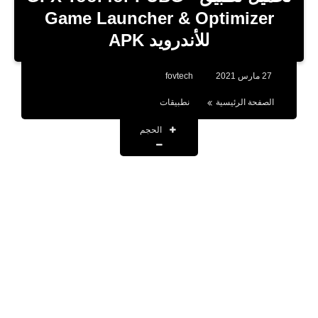
بلوجر
Game Launcher & Optimizer
للأندرويد APK
اخبار
العاب
27 مارس 2021
fovtech
برامج كمبيوتر
الصفحة الرئيسية
نطبيقات
مقالات
الحجم
تطبيقات
الذكاء الاصطناعي
اخبار الخليج
تكنولوجيا