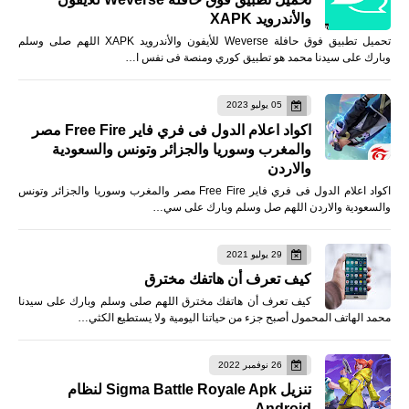
والأندرويد XAPK
تحميل تطبيق فوق حافلة Weverse للأيفون والأندرويد XAPK اللهم صلى وسلم
وبارك على سيدنا محمد هو تطبيق كوري ومنصة فى نفس ا…
05 يوليو 2023
اكواد اعلام الدول فى فري فاير Free Fire مصر
والمغرب وسوريا والجزائر وتونس والسعودية
والاردن
اكواد اعلام الدول فى فري فاير Free Fire مصر والمغرب وسوريا والجزائر وتونس
والسعودية والاردن اللهم صل وسلم وبارك على سي…
29 يوليو 2021
كيف تعرف أن هاتفك مخترق
كيف تعرف أن هاتفك مخترق اللهم صلى وسلم وبارك على سيدنا
محمد الهاتف المحمول أصبح جزء من حياتنا اليومية ولا يستطيع الكثي…
26 نوفمبر 2022
تنزيل Sigma Battle Royale Apk لنظام
Android