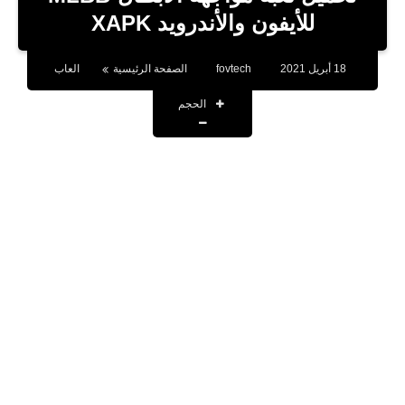
بلوجر
للأيفون والأندرويد XAPK
اخبار
18 أبريل 2021
fovtech
الصفحة الرئيسية
العاب
العاب
الحجم
برامج كمبيوتر
مقالات
تطبيقات
الذكاء الاصطناعي
اخبار الخليج
تكنولوجيا