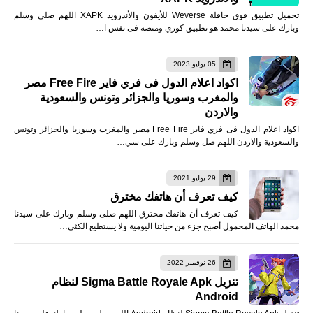
تحميل تطبيق فوق حافلة Weverse للأيفون والأندرويد XAPK اللهم صلى وسلم
وبارك على سيدنا محمد هو تطبيق كوري ومنصة فى نفس ا…
05 يوليو 2023
اكواد اعلام الدول فى فري فاير Free Fire مصر
والمغرب وسوريا والجزائر وتونس والسعودية
والاردن
اكواد اعلام الدول فى فري فاير Free Fire مصر والمغرب وسوريا والجزائر وتونس
والسعودية والاردن اللهم صل وسلم وبارك على سي…
29 يوليو 2021
كيف تعرف أن هاتفك مخترق
كيف تعرف أن هاتفك مخترق اللهم صلى وسلم وبارك على سيدنا
محمد الهاتف المحمول أصبح جزء من حياتنا اليومية ولا يستطيع الكثي…
26 نوفمبر 2022
تنزيل Sigma Battle Royale Apk لنظام
Android