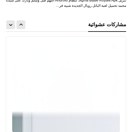
تنزيل Sigma Battle Royale Apk لنظام Android اللهم صل وسلم وبارك على سيدنا
محمد تحميل لعبة الباتل رويال الجديدة شبيه فر…
مشاركات عشوائية