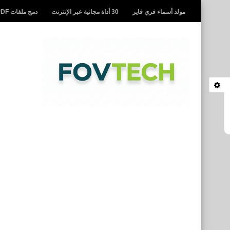
مولد أسماء فري فاير
30 أداة مجانية عبر الإنترنت
دمج ملفات PDF