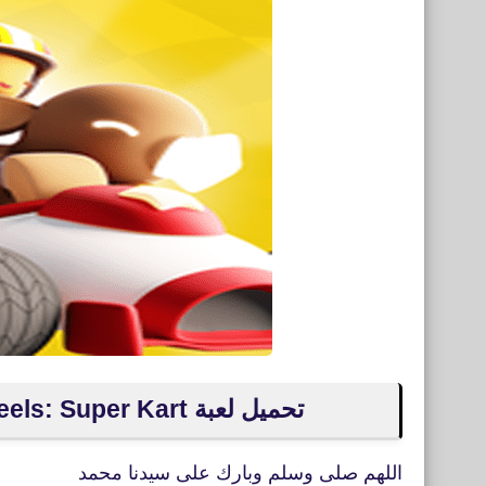
تحميل لعبة Starlit On Wheels: Super Kart‏ للأيفون والأندرويد XAPK
اللهم صلى وسلم وبارك على سيدنا محمد