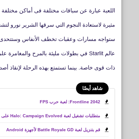
اللعبة عبارة عن سباقات مختلفة فى أماكن مختلفة
مثيرة لاستعادة النجوم التي سرقها الشرير نورو لتش
ستواجه مسارات وعقبات تخطف الأنفاس وستتحدى ا
عالم Starlit في بطولات مليئة بالمرح والمغامرة على طول الطريق ستقود سيارات رائعة
ذات قوى خاصة. بينما تستمتع بهذه الرحلة لإنقاذ أص
شاهد أيضًا
Frontline 2042: لعبة حرب FPS
متطلبات تشغيل لعبة Halo: Campaign Evolved على الكمبيوتر الشخصي
قم بتنزيل لعبة Battle Royale GD لأجهزة Android