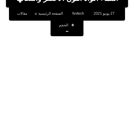
بلوجر
27 يونيو 2021
fovtech
الصفحة الرئيسية
مقالات
اخبار
الحجم
العاب
برامج كمبيوتر
مقالات
تطبيقات
الذكاء الاصطناعي
اخبار الخليج
تكنولوجيا