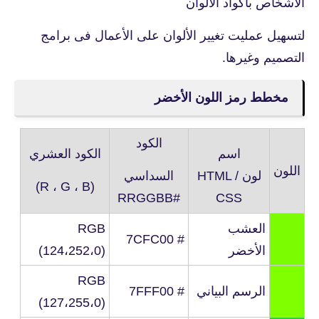
الأشخاص بأكواد الألوان
لتسهيل عمليت تغيير الألوان على الأعمال فى برامج
التصميم وغيرها.
مخطط رمز اللون الأخضر
الكود
اسم
الكود العشري
اللون
لون
HTML /
السداسي
(R ، G ، B)
#RRGGBB
CSS
العشب
RGB
# 7CFC00
الأخضر
(124،252،0)
RGB
الرسم البياني
# 7FFF00
(127،255،0)