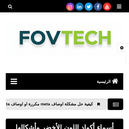
بحث هذه
المدونة
الإلكتروني
الرئيسية
صحة
كيفية حل مشكلة اوصاف meta مكررة او اوصاف meta قصيرة
رياضة
مواقع
أسماء أكواد اللون الأخضر وأشكالها