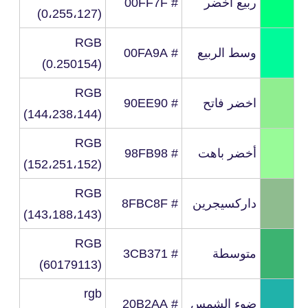
ربيع اخضر
# 00FF7F
(0،255،127)
RGB
وسط الربيع
# 00FA9A
(0.250154)
RGB
اخضر فاتح
# 90EE90
(144،238،144)
RGB
أخضر باهت
# 98FB98
(152،251،152)
RGB
داركسيجرين
# 8FBC8F
(143،188،143)
RGB
متوسطة
# 3CB371
(60179113)
rgb
ضوء الشمس
# 20B2AA