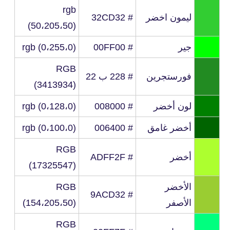
rgb
ليمون اخضر
# 32CD32
(50،205،50)
جير
# 00FF00
rgb (0،255،0)
RGB
فورستجرين
# 228 ب 22
(3413934)
لون أخضر
# 008000
rgb (0،128،0)
أخضر غامق
# 006400
rgb (0،100،0)
RGB
أخضر
# ADFF2F
(17325547)
الأخضر
RGB
# 9ACD32
الأصفر
(154،205،50)
RGB