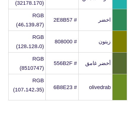
(32178.170)
RGB
اخضر
# 2E8B57
(46،139،87)
RGB
زيتون
# 808000
(128،128،0)
RGB
أخضر غامق
# 556B2F
(8510747)
RGB
# 6B8E23
olivedrab
(107،142،35)