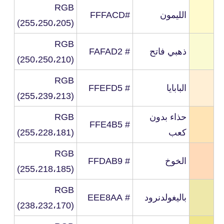
RGB
الليمون
#FFFACD
(255،250،205)
RGB
ذهبي فاتح
# FAFAD2
(250،250،210)
RGB
البابايا
# FFEFD5
(255،239،213)
حذاء بدون
RGB
# FFE4B5
كعب
(255،228،181)
RGB
الخوخ
# FFDAB9
(255،218،185)
RGB
باليغولدنرود
# EEE8AA
(238،232،170)