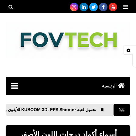
بحث هذه
المدونة
الإلكتروني
الرئيسية
صحة
تحميل لعبة KUBOOM 3D: FPS Shooter للأيفون والاندرويد عبر الإنترنت
رياضة
مواقع
أسماء أكواد درجات اللون الأصفر