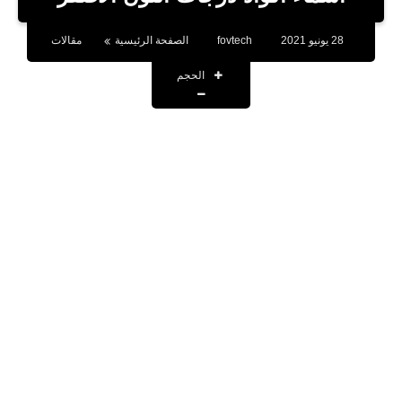
بلوجر
28 يونيو 2021
fovtech
الصفحة الرئيسية
مقالات
اخبار
الحجم
العاب
برامج كمبيوتر
مقالات
تطبيقات
الذكاء الاصطناعي
اخبار الخليج
تكنولوجيا