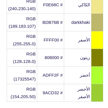
RGB
الكاكي
# F0E68C
(240،230،140)
RGB
# BDB76B
darkkhaki
(189.183.107)
RGB
الأصفر
# FFFF00
(255،255،0)
RGB
زيتون
# 808000
(128،128،0)
RGB
أخضر
# ADFF2F
(17325547)
الأخضر
RGB
# 9ACD32
الأصفر
(154،205،50)