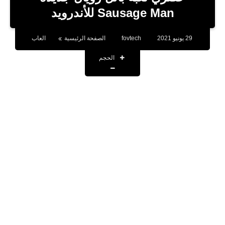
بلوجر
Sausage Man‏ للأندرويد
اخبار
29 يونيو 2021
fovtech
الصفحة الرئيسية
العاب
العاب
الحجم
برامج كمبيوتر
مقالات
تطبيقات
الذكاء الاصطناعي
اخبار الخليج
تكنولوجيا