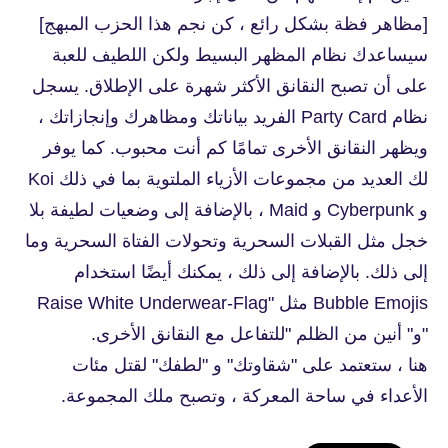
[مظاهر فظة بشكل رائع ، كن نجم هذا الحزب المبهج]
سيساعدك نظام المظهر البسيط ولكن اللطيف للعبة
على أن تصبح النقانق الأكثر شهرة على الإطلاق. يسجل
نظام Party Card الفريد بياناتك ومظاهرك وإنجازاتك ،
ويظهر النقانق الأخرى تمامًا كم أنت محبوب. كما يوفر
لك العديد من مجموعات الأزياء الملتوية بما في ذلك Koi
و Cyberpunk و Maid ، بالإضافة إلى وضعيات لطيفة بلا
خجل مثل القبلات السحرية وتحولات الفتاة السحرية وما
إلى ذلك. بالإضافة إلى ذلك ، يمكنك أيضًا استخدام
Bubble Emojis مثل "Raise White Underwear-Flag
"و" أنين من الظلم "للتفاعل مع النقانق الأخرى.
هنا ، ستعتمد على "شقاوتك" و "لطفك" لقتل مئات
الأعداء في ساحة المعركة ، وتصبح ملك المجموعة.