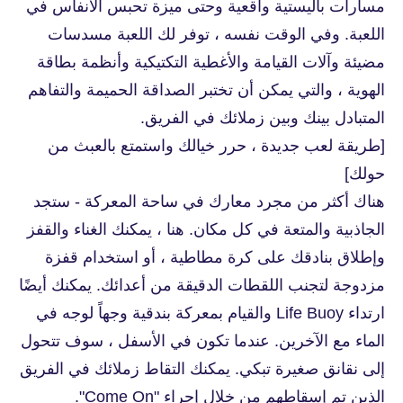
مسارات باليستية واقعية وحتى ميزة تحبس الأنفاس في
اللعبة. وفي الوقت نفسه ، توفر لك اللعبة مسدسات
مضيئة وآلات القيامة والأغطية التكتيكية وأنظمة بطاقة
الهوية ، والتي يمكن أن تختبر الصداقة الحميمة والتفاهم
المتبادل بينك وبين زملائك في الفريق.
[طريقة لعب جديدة ، حرر خيالك واستمتع بالعبث من
حولك]
هناك أكثر من مجرد معارك في ساحة المعركة - ستجد
الجاذبية والمتعة في كل مكان. هنا ، يمكنك الغناء والقفز
وإطلاق بنادقك على كرة مطاطية ، أو استخدام قفزة
مزدوجة لتجنب اللقطات الدقيقة من أعدائك. يمكنك أيضًا
ارتداء Life Buoy والقيام بمعركة بندقية وجهاً لوجه في
الماء مع الآخرين. عندما تكون في الأسفل ، سوف تتحول
إلى نقانق صغيرة تبكي. يمكنك التقاط زملائك في الفريق
الذين تم إسقاطهم من خلال إجراء "Come On".