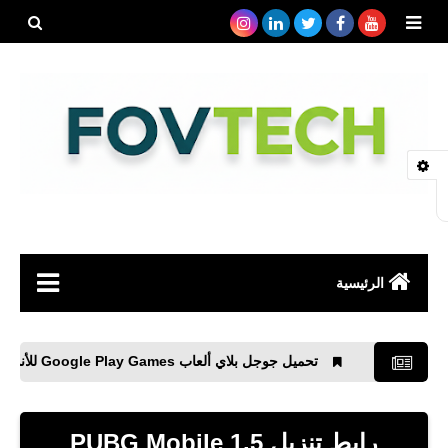
بحث هذه
المدونة
الإلكتروني
الرئيسية
صحة
تحميل جوجل بلاي ألعاب Google Play Games للأندرويد APK
رياضة
مواقع
رابط تنزيل PUBG Mobile 1.5