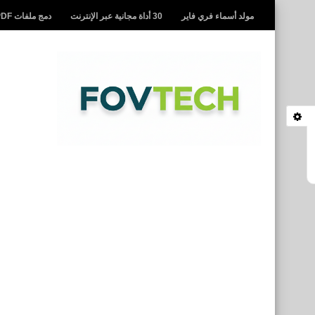
مولد أسماء فري فاير
30 أداة مجانية عبر الإنترنت
دمج ملفات PDF