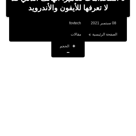
بلوجر
لا تعرفها للأيفون والأندرويد
اخبار
08 سبتمبر 2021
fovtech
العاب
الصفحة الرئيسية
مقالات
برامج كمبيوتر
الحجم
مقالات
تطبيقات
الذكاء الاصطناعي
اخبار الخليج
تكنولوجيا