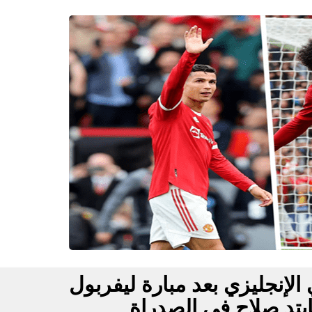
الإنجليزي بعد مبارة ليفربول
يتد صلاح فى الصدراة
fovtech