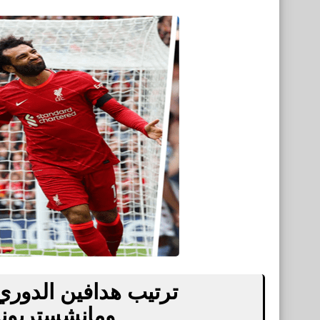
ترتيب هدافين الدوري 
ومانشستريونا