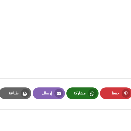
fovtech
04 فبراير 2022
fovtech
03 فبراير 2022
حفظ
مشاركة
إرسال
طباعة
Print
Email
Whatsapp
Pinterest