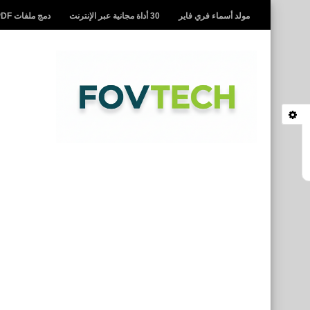
مولد أسماء فري فاير
30 أداة مجانية عبر الإنترنت
دمج ملفات PDF