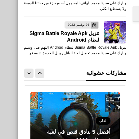
وبارك على سيدنا محمد الهاتف المحمول أصبح جزء من حياتنا اليومية
ونصائح لتحسين القنص في
ولا يستطيع الكثي…
Garena Free Fire 2022
26 نوفمبر 2022
تنزيل Sigma Battle Royale Apk
لنظام Android
تنزيل Sigma Battle Royale Apk لنظام Android اللهم صل وسلم
نطبيقات
وبارك على سيدنا محمد تحميل لعبة الباتل رويال الجديدة شبيه فر…
تحميل تطبيق AD Sports -
أبوظبي الرياضية للأيفون
مشاركات عشوائية
والأندرويد
العاب
أفضل 5 بنادق قنص في لعبة