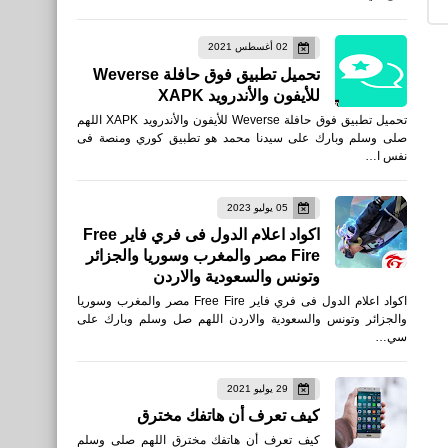
العاب
02 أغسطس 2021
أفضل 10 ألعاب FPS لأجهزة
تحميل تطبيق فوق حافلة Weverse
Android لعام 2022
للأيفون والأندرويد XAPK
تحميل تطبيق فوق حافلة Weverse للأيفون والأندرويد XAPK اللهم
صلى وسلم وبارك على سيدنا محمد هو تطبيق كوري ومنصة فى
نفس ا…
05 يوليو 2023
العاب
اكواد اعلام الدول فى فري فاير Free
Fire مصر والمغرب وسوريا والجزائر
متطلبات تشغيل لعبة داينغ لايت
وتونس والسعودية والاردن
Dying Light 2 على الكمبيوتر
اكواد اعلام الدول فى فري فاير Free Fire مصر والمغرب وسوريا
والجزائر وتونس والسعودية والاردن اللهم صل وسلم وبارك على
سي…
29 يوليو 2021
العاب
كيف تعرف أن هاتفك مخترق
أفضل إعدادات الحساسية
كيف تعرف أن هاتفك مخترق اللهم صلى وسلم