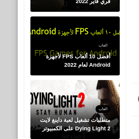
فري فاير 2022
العاب
أفضل 10 ألعاب FPS لأجهزة
Android لعام 2022
العاب
متطلبات تشغيل لعبة داينغ لايت
Dying Light 2 على الكمبيوتر