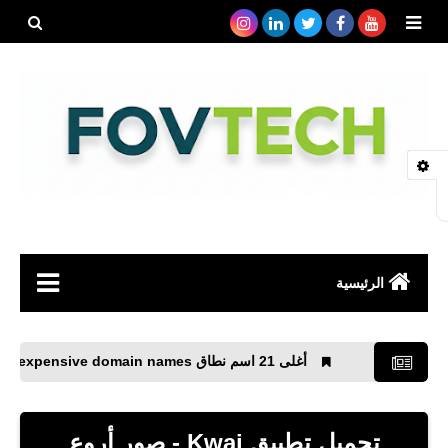
بحث هذه
المدونة
الإلكتروني
الرئيسية
صحة
أغلى 21 اسم نطاق The 21 most expensive domain names
رياضة
مواقع
تحميل تطبيق Kwai - صور أروع