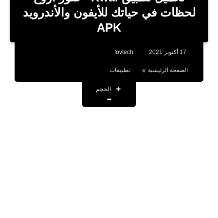
بلوجر
لحظات في حياتك للأيفون والأندرويد
APK
اخبار
العاب
17 أكتوبر 2021
fovtech
برامج كمبيوتر
الصفحة الرئيسية
نطبيقات
مقالات
الحجم
تطبيقات
الذكاء الاصطناعي
اخبار الخليج
تكنولوجيا