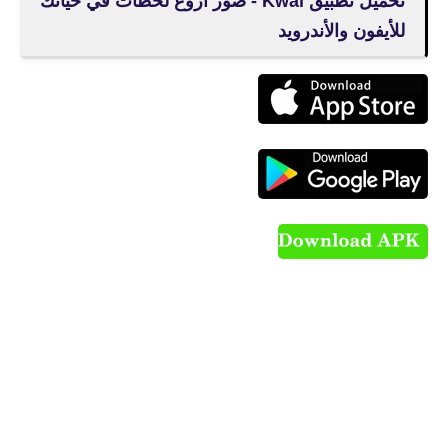
تحميل تطبيق Kwai - صور أروع لحظات في حياتك
للأيفون والأندرويد