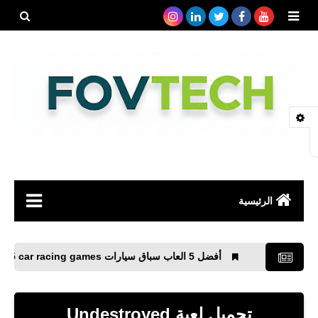
بحث هذه
المدونة
الإلكتروني
الرئيسية
صحة
أفضل 5 العاب سباق سيارات Top 5 car racing games للأيفون والأندرويد
رياضة
مواقع
تحميل لعبة Undestroyed