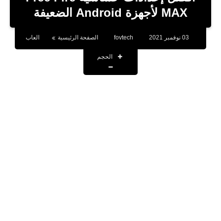
بلوجر
MAX لأجهزة Android الضعيفة
اخبار
03 نوفمبر 2021
fovtech
الصفحة الرئيسية
العاب
العاب
الحجم
برامج كمبيوتر
مقالات
تطبيقات
الذكاء الاصطناعي
اخبار الخليج
تكنولوجيا