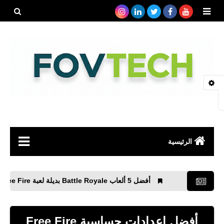
بحث هذه
المدونة
الإلكتروني
الرئيسية
صحة
أفضل 5 ألعاب Battle Royale بديلة لعبة Garena Free Fire
رياضة
مواقع
أفضل إعدادات حساسية Free Fire