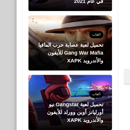
في عام 2021
العاب
تحميل لعبة عصابة حرب المافيا
Gang War Mafia للأيفون
والأندرويد XAPK
العاب
تحميل لعبة Gangstar نيو
أورليانز أوبن وورلد للأيفون
والأندرويد XAPK