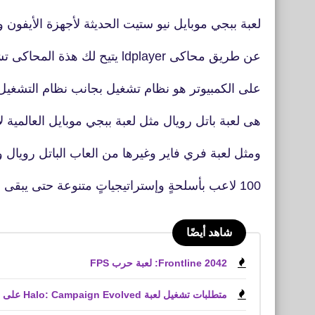
لعبة ببجي موبايل نيو ستيت الحديثة لأجهزة الأيفون و
عن طريق محاكى ldplayer يتيح لك هذة المحاكى تشغيل العاب وتطبيقات الأندرويد
على الكمبيوتر هو نظام تشغيل بجانب نظام التشغيل الاساسي ، 
هى لعبة باتل رويال مثل لعبة ببجي موبايل العالمي
ومثل لعبة فري فاير وغيرها من العاب الباتل رويال وا
100 لاعب بأسلحةٍ وإستراتيجياتٍ متنوعة حتى يبقى فريق واحد على قيد الحياة استغِل
شاهد أيضًا
Frontline 2042: لعبة حرب FPS
متطلبات تشغيل لعبة Halo: Campaign Evolved على الكمبيوتر الشخصي