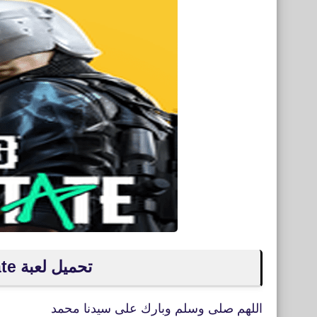
تحميل لعبة pubg new state للكمبيوتر
اللهم صلى وسلم وبارك على سيدنا محمد