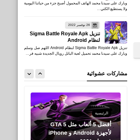
وبارك على سيدنا محمد الهاتف المحمول أصبح جزء من حياتنا اليومية
Video Maker for YouTube -
ولا يستطيع الكثي…
Video.Guru - XAPK
26 نوفمبر 2022
تنزيل Sigma Battle Royale Apk
لنظام Android
تنزيل Sigma Battle Royale Apk لنظام Android اللهم صل وسلم
وبارك على سيدنا محمد تحميل لعبة الباتل رويال الجديدة شبيه فر…
برامج كمبيوتر
تنزيل Chrome 88 لنظام
مشاركات عشوائية
Windows
الرئيسية
أفضل 5 ألعاب مثل GTA 5
لأجهزة Android و iPhone