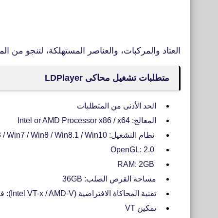
العتاد والمركبات، والعناصر المستهلكة، لتنجو من ال
متطلبات تشغيل محاكى LDPlayer
الحد الأدنى من المتطلبات
المعالج: Intel or AMD Processor x86 / x64
نظام التشغيل: Windows XP XP3 / Win7 / Win8 / Win8.1 / Win10
OpenGL: 2.0
RAM: 2GB
مساحة القرص الصلب: 36GB
تقنية المحاكاة الافتراضية (Intel VT-x / AMD-V): فتح
تمكين VT