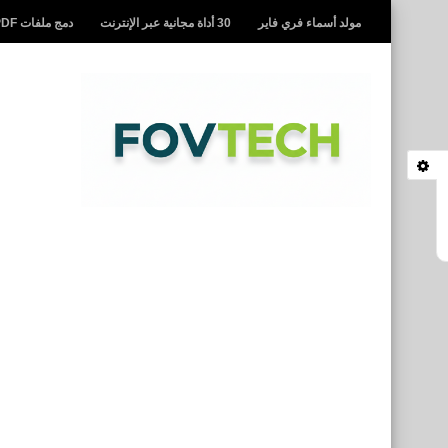
مولد أسماء فري فاير
30 أداة مجانية عبر الإنترنت
دمج ملفات PDF