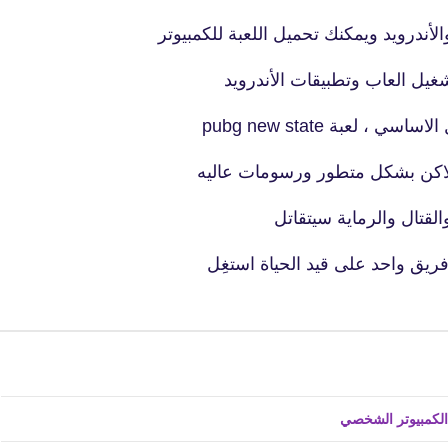
22 يناير 2021
الأندرويد ويمكنك تحميل اللعبة للكمبيوتر
لعبة pubg new state
ة لاكن بشكل متطور ورسومات عاليه
fovtech
لقتال والرماية سيتقاتل
23 يناير 2021
fovtech
23 يناير 2021