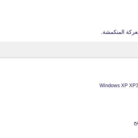
معركة المنكمشة.
fovtech
22 يناير 2021
fovtech
23 يناير 2021