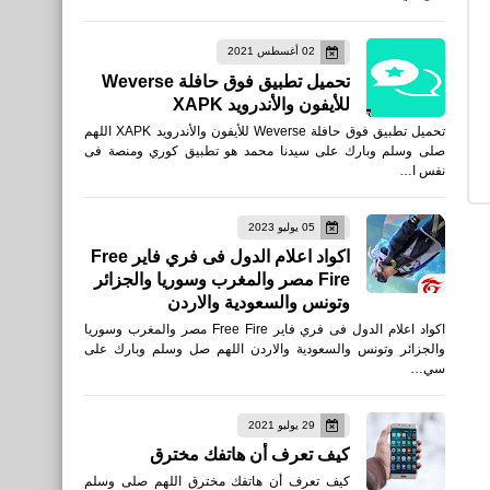
تحميل لعبة عصابة حرب المافيا
02 أغسطس 2021
Gang War Mafia للأيفون
تحميل تطبيق فوق حافلة Weverse
والأندرويد XAPK
للأيفون والأندرويد XAPK
تحميل تطبيق فوق حافلة Weverse للأيفون والأندرويد XAPK اللهم
صلى وسلم وبارك على سيدنا محمد هو تطبيق كوري ومنصة فى
نفس ا…
العاب
05 يوليو 2023
تحميل لعبة Gangstar نيو
اكواد اعلام الدول فى فري فاير Free
Fire مصر والمغرب وسوريا والجزائر
أورليانز أوبن وورلد للأيفون
وتونس والسعودية والاردن
والأندرويد XAPK
اكواد اعلام الدول فى فري فاير Free Fire مصر والمغرب وسوريا
والجزائر وتونس والسعودية والاردن اللهم صل وسلم وبارك على
سي…
29 يوليو 2021
نطبيقات
كيف تعرف أن هاتفك مخترق
تحميل صانع الفيديو ليوتيوب -
كيف تعرف أن هاتفك مخترق اللهم صلى وسلم