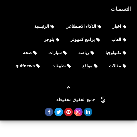
التسميات
اخبار
الذكاء الاصطناعي
الرئيسية
العاب
العاب
برامج كمبيوتر
بلوجر
متطلبات تشغيل لعبة Iron Sight
تكنولوجيا
رياضة
سيارات
صحة
للكمبيوتر ايرون سايت
مقالات
مواقع
نطبيقات
gulfnews
جميع الحقوق محفوظة
©
FOVTECH
سيارات