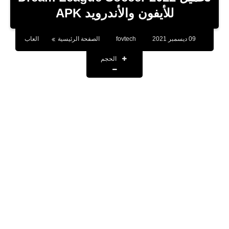
بلوجر
للأيفون والأندرويد APK
اخبار
09 ديسمبر 2021
fovtech
الصفحة الرئيسية
العاب
العاب
الحجم
برامج كمبيوتر
مقالات
تطبيقات
الذكاء الاصطناعي
اخبار الخليج
تكنولوجيا