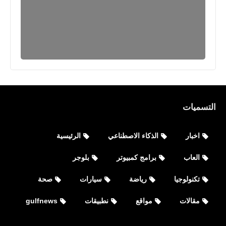
التسميات
اخبار
الذكاء الاصطناعي
الرئيسية
العاب
برامج كمبيوتر
بلوجر
تكنولوجيا
رياضة
سيارات
صحة
نطبيقات
مقالات
مواقع
نطبيقات
gulfnews
تحميل تطبيق YouTube Kids‏ يوتيوب
كيدز للأيفون App Store