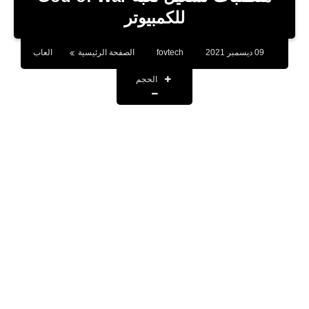
بلوجر
للكمبيوتر
اخبار
09 ديسمبر 2021
fovtech
الصفحة الرئيسية
العاب
العاب
الحجم
برامج كمبيوتر
مقالات
تطبيقات
الذكاء الاصطناعي
اخبار الخليج
تكنولوجيا