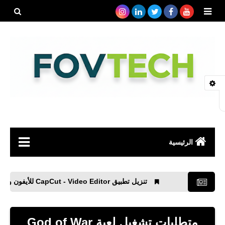
بحث هذه
المدونة
الإلكتروني
الرئيسية
صحة
تنزيل تطبيق CapCut - Video Editor‏ للأيفون والأندرويد APK
رياضة
مواقع
متطلبات تشغيل لعبة God of War