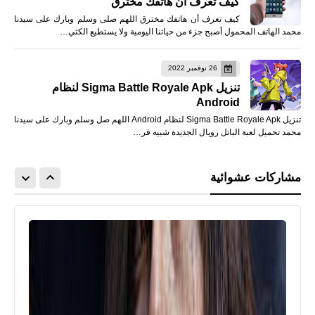
كيف تعرف أن هاتفك مخترق
كيف تعرف أن هاتفك مخترق اللهم صلى وسلم وبارك على سيدنا
محمد الهاتف المحمول أصبح جزء من حياتنا اليومية ولا يستطيع الكثي…
26 نوفمبر 2022
تنزيل Sigma Battle Royale Apk لنظام
Android
تنزيل Sigma Battle Royale Apk لنظام Android اللهم صل وسلم وبارك على سيدنا
محمد تحميل لعبة الباتل رويال الجديدة شبيه فر…
مشاركات عشوائية