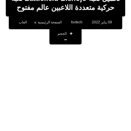
بلوجر
حركية متعددة اللاعبين عالم مفتوح
اخبار
09 يناير 2022
fovtech
الصفحة الرئيسية
العاب
العاب
الحجم
برامج كمبيوتر
مقالات
تطبيقات
الذكاء الاصطناعي
اخبار الخليج
تكنولوجيا