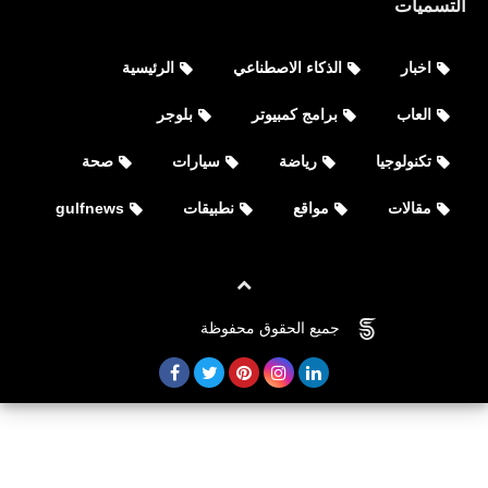
التسميات
اخبار
الذكاء الاصطناعي
الرئيسية
العاب
برامج كمبيوتر
بلوجر
تكنولوجيا
رياضة
سيارات
صحة
مقالات
مواقع
نطبيقات
gulfnews
العاب
تحميل لعبة Zula Mobile: 3D Online
جميع الحقوق محفوظة
©
FOVTECH
FPS‏ آي أو إس، أندرويد