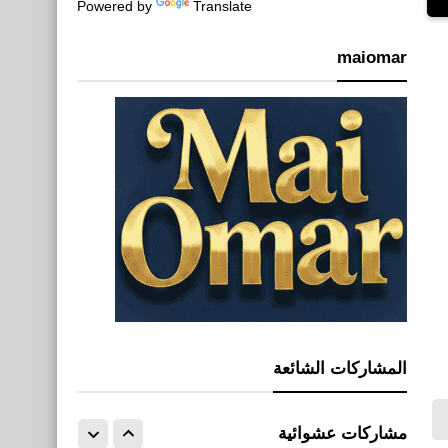
Translate
ليفربول VS أرسنال 5 - 5 كأس
Powered by
رابطة الدوري الإنجليزي
maiomar
صحة
فوائد الفول السوداني
المشاركات الشائعة
مقالات
كيفية إزالة الفيروسات من
مشاركات عشوائية
الهاتف