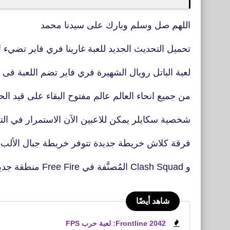
اللهم صل وسلم وبارك على سيدنا محمد
تحميل التحديث الجديد للعبة غارينا فري فاير تضيء لأجهزة Phone
لعبة الباتل رويال الشهيرة فري فاير تضم اللعبة فى الوضع
من جميع انحاء العالم عالم مفتوح البقاء على قيد ال
شخصية سكايلر يمكن للاعبين الآن الاستمرار في الت
فرقة كلاش خريطة جديدة تتوفر خريطة جبال الألب في أوضاع 
و Clash Squad المُصنَّفة في Free Fire منطقة جديدة حظيرة الطائرات وسد نوريك
شاهد أيضًا
Frontline 2042: لعبة حرب FPS