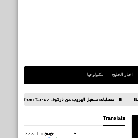
صحة
ما هي فوائد الحليب للجسم
نطبيقات
اخبار الخليج
تكنولوجيا
أفضل 5 تطبيقات للأمان
والحماية الآيفون
لبات تشغيل الهروب من تاركوف Escape from Tarkov على الكمبيوتر – الحد الأدنى والمُوصى بها
Translate
رياضة