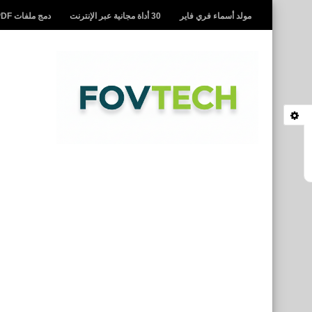
مولد أسماء فري فاير
30 أداة مجانية عبر الإنترنت
دمج ملفات PDF