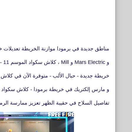
مناطق جديدة في برمودا موازنة الخريطة تعديلات خريطة برم
و Mars Electric و Mill ، كلاش سكواد الموسم 11 - يبدأ 20/1 11:00 صباحاً بتوقيت جرينتش +2
خريطة جديدة - حبال الألب - متوفرة الآن في كلاش
و مارس إلكتريك في خريطة برمودا - كلاش سكواد س
تفاصيل السلاح في حقيبة الظهر تعزيز ممارسة الرم