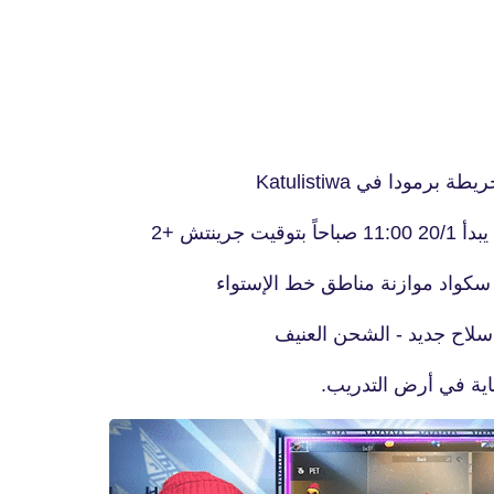
ودا في Katulistiwa
fovtech
31 أكتوبر 2019
 سكواد موازنة مناطق خط الإستواء
لاح جديد - الشحن العنيف
اية في أرض التدريب.