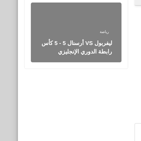
رياضة
ليفربول VS أرسنال 5 - 5 كأس
رابطة الدوري الإنجليزي
صحة
فوائد الفول السوداني