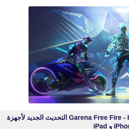
30 أكتوبر 2019
fovtech
30 أكتوبر 2019
تحميل فري فاير تضيء Garena Free Fire - Illuminate‏ التحديث الجديد لأجهزة
iP و iPad