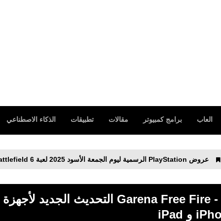
fovtech
30 أكتوبر 2019
العاب
برامج كمبيوتر
مقالات
تطبيقات
الذكاء الاصطناعي
متط
fovtech
31 أكتوبر 2019
تحميل فري فاير تضيء Garena Free Fire - Illuminate‏ التحديث الجديد لأجهزة
i و iPad