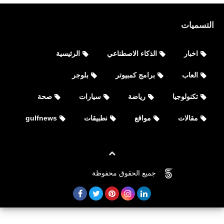
تحميل لعبة Project RushB لأجهزة
التسميات
Android
اخبار
الذكاء الاصطناعي
الرئيسية
العاب
برامج كمبيوتر
بلوجر
تكنولوجيا
رياضة
سيارات
صحة
مقالات
مواقع
نطبيقات
gulfnews
العاب
فري فاير Free Fire: 5th Anniv أصدار
جميع الحقوق محفوظة
©
FOVTECH
1.92.1 لأجهزة Android