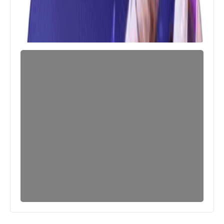
العاب
متطلبات تشغيل لعبة قطة ضالة ستراي
Stray للكمبيوتر
العاب