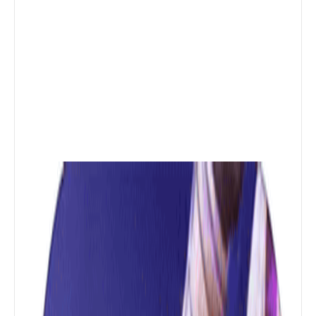
العاب
تحميل لعبة Garena Free Fire: 5th
Anniv للأيفون والأندرويد التحديث الجديد