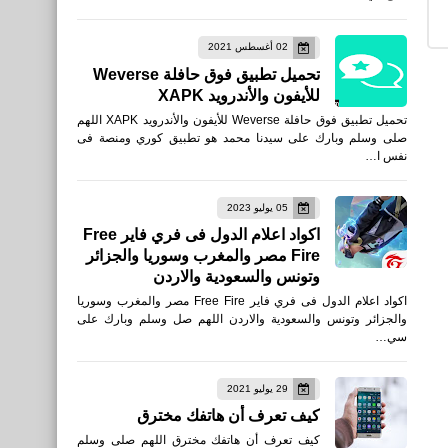
ملخص مباراة الهلال 4 - 3 انتر
02 أغسطس 2021
ميامي | كأس موسم الرياض
تحميل تطبيق فوق حافلة Weverse
2024
للأيفون والأندرويد XAPK
تحميل تطبيق فوق حافلة Weverse للأيفون والأندرويد XAPK اللهم
صلى وسلم وبارك على سيدنا محمد هو تطبيق كوري ومنصة فى
نفس ا…
اخبار
05 يوليو 2023
فيديو شرطة الرياض تقبض
اكواد اعلام الدول فى فري فاير Free
Fire مصر والمغرب وسوريا والجزائر
على شخص لمضايقته امرأة
وتونس والسعودية والاردن
خلال إيصالها بمركبته
اكواد اعلام الدول فى فري فاير Free Fire مصر والمغرب وسوريا
والجزائر وتونس والسعودية والاردن اللهم صل وسلم وبارك على
سي…
اخبار
29 يوليو 2021
عثروا على قاربه ولم يجدوه ..
كيف تعرف أن هاتفك مخترق
اختفاء المواطن " حميد سلامة
كيف تعرف أن هاتفك مخترق اللهم صلى وسلم