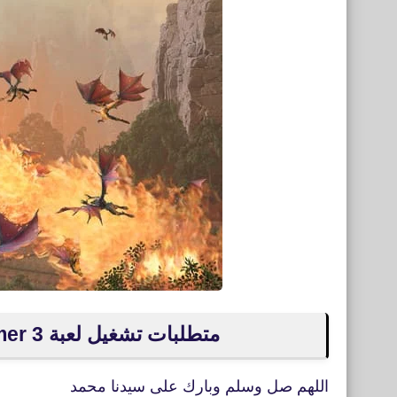
متطلبات تشغيل لعبة Total War: Warhammer 3 على الكمبيوتر
اللهم صل وسلم وبارك على سيدنا محمد