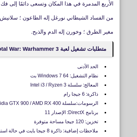
الأربع المدمرة في هذا المكان وتسعى دائمًا إلى فك
من الفساد الشيطاني نورغل إله الطاعون ؛ سلانيش رب الف
مغير الطرق ؛ وخورن إله الدم والذبح.
متطلبات تشغيل لعبة Total War: Warhammer 3
الحد الأدنى
نظام التشغيل: Windows 7 64 بت
المعالج: سلسلة Intel i3 / Ryzen 3
ذاكرة: 6 جيجا رام
الرسومات:سلسلة Nvidia GTX 900 / AMD RX 400 | رسومات Intel Iris Xe
برنامج DirectX: الإصدار 11
تخزين: 120 جيجا مساحة متوفرة
ملاحظات إضافية: ذاكرة 8 جيجا بايت في حالة استخدام وحدة معالجة الرسومات المدمجة.