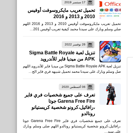
17 سبتمبر 2019
اخبار
تحميل تعريب مايكروسوفت أوفيس
2010 و 2013 و 2016
فيديو تشويه الموناليزا..
تحميل تعريب مايكروسوفت أوفيس 2010 و 2013 و 2016 اللهم
ناشطتان تلقيان الحساء على
صلي وسلم وبارك على سيدنا محمد كيفية تعريب أوفيس 201…
اللوحة الشهيرة
26 نوفمبر 2022
تنزيل لعبة Sigma Battle Royale
APK من ميديا فاير للأندرويد
تنزيل لعبة Sigma Battle Royale APK من ميديا فاير للأندرويد اللهم
رياضة
صل وسلم وبارك على سيدنا محمد تحميل شبيهه فري فاير الج…
مبارة ليفربول ضد تشيلسي فى
الدوري الإنجليزي ... القنوات
06 أغسطس 2020
تعرف على جميع شخصيات فري فاير
الناقلة والتشكيل المتوقع
Garena Free Fire جوتا
،رافائيل،كرونو شخصية كريستيانو
رونالدو
تعرف على جميع شخصيات فري فاير Garena Free Fire جوتا
،رافائيل،كرونو شخصية كريستيانو رونالدو اللهم صلى وسلم وبارك
رياضة
على سيد…