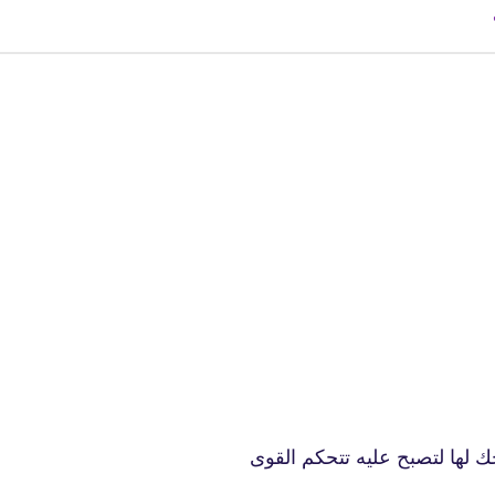
fovtech
29 يناير 2024
fovtech
29 يناير 2024
حك لها لتصبح عليه تتحكم القوى