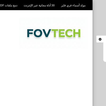
مولد أسماء فري فاير
30 أداة مجانية عبر الإنترنت
دمج ملفات PDF