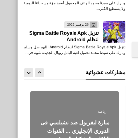
وبارك على سيدنا محمد الهاتف المحمول أصبح جزء من حياتنا اليومية
الظاهري" بعد خروجه في رحلة
ولا يستطيع الكثي…
صيد في بحر مستورة
26 نوفمبر 2022
تنزيل Sigma Battle Royale Apk
لنظام Android
تنزيل Sigma Battle Royale Apk لنظام Android اللهم صل وسلم
اخبار
وبارك على سيدنا محمد تحميل لعبة الباتل رويال الجديدة شبيه فر…
فيديو تشويه الموناليزا..
ناشطتان تلقيان الحساء على
مشاركات عشوائية
اللوحة الشهيرة
رياضة
مبارة ليفربول ضد تشيلسي فى
الدوري الإنجليزي ... القنوات