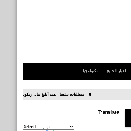
اخبار الخليج
تكنولوجيا
متطلبات تشغيل لعبة أبليغ تيل: ريكويام A Plague Tale: Requiem
Translate