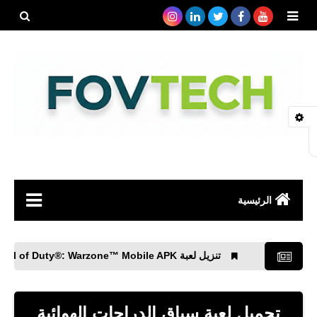
بحث هذه
المدونة
الإلكتروني
الرئيسية
صحة
تنزيل لعبة Call of Duty®: Warzone™ Mobile APK لأجهزة Android
رياضة
مواقع
تحميل لعبة سباق الدراجات الهوائية