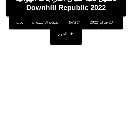
بلوجر
2022 Downhill Republic‏
اخبار
23 فبراير 2022
fovtech
الصفحة الرئيسية
العاب
العاب
الحجم
برامج كمبيوتر
مقالات
تطبيقات
الذكاء الاصطناعي
اخبار الخليج
تكنولوجيا