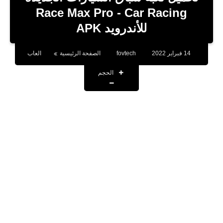
بلوجر
Race Max Pro - Car Racing
للأندرويد APK
اخبار
العاب
14 فبراير 2022
fovtech
الصفحة الرئيسية
العاب
برامج كمبيوتر
الحجم
مقالات
تطبيقات
الذكاء الاصطناعي
اخبار الخليج
تكنولوجيا