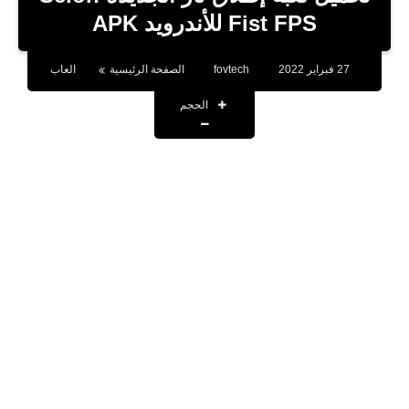
بلوجر
Fist FPS للأندرويد APK
اخبار
27 فبراير 2022
fovtech
الصفحة الرئيسية
العاب
العاب
الحجم
برامج كمبيوتر
مقالات
تطبيقات
الذكاء الاصطناعي
اخبار الخليج
تكنولوجيا