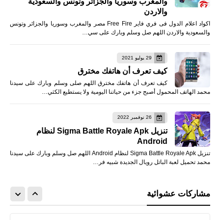
والمغرب وسوريا والجزائر وتونس والسعودية
والاردن
اكواد اعلام الدول فى فري فاير Free Fire مصر والمغرب وسوريا والجزائر وتونس
والسعودية والاردن اللهم صل وسلم وبارك على سي…
29 يوليو 2021
كيف تعرف أن هاتفك مخترق
كيف تعرف أن هاتفك مخترق اللهم صلى وسلم وبارك على سيدنا
محمد الهاتف المحمول أصبح جزء من حياتنا اليومية ولا يستطيع الكثي…
26 نوفمبر 2022
تنزيل Sigma Battle Royale Apk لنظام
Android
تنزيل Sigma Battle Royale Apk لنظام Android اللهم صل وسلم وبارك على سيدنا
محمد تحميل لعبة الباتل رويال الجديدة شبيه فر…
مشاركات عشوائية