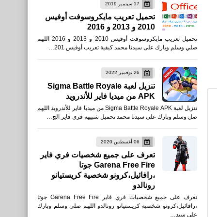
17 سبتمبر 2019
تحميل تعريب مايكروسوفت أوفيس
2010 و 2013 و 2016
العاب
تحميل تعريب مايكروسوفت أوفيس 2010 و 2013 و 2016 اللهم
كلمات سر للعبه كونتر سترايك
صلي وسلم وبارك على سيدنا محمد كيفية تعريب أوفيس 201…
1.6 Counter Strike
26 نوفمبر 2022
تنزيل لعبة Sigma Battle Royale
APK من ميديا فاير للأندرويد
تنزيل لعبة Sigma Battle Royale APK من ميديا فاير للأندرويد اللهم
اخبار
صل وسلم وبارك على سيدنا محمد تحميل شبيهه فري فاير الج…
UFC229 فوز حبيب
نورمحمدوف على كونور
06 أغسطس 2020
تعرف على جميع شخصيات فري فاير
مكريغور الأيرلندي
Garena Free Fire جوتا
،رافائيل،كرونو شخصية كريستيانو
رونالدو
تعرف على جميع شخصيات فري فاير Garena Free Fire جوتا
،رافائيل،كرونو شخصية كريستيانو رونالدو اللهم صلى وسلم وبارك
على سيد…