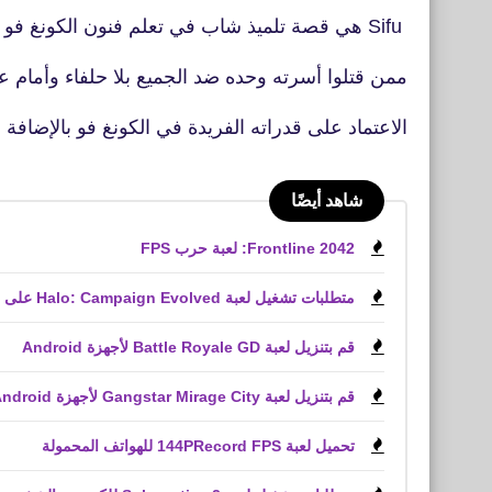
Sifu هي قصة تلميذ شاب في تعلم فنون الكونغ فو يسير على درب الثأر لينتقم
ممن قتلوا أسرته وحده ضد الجميع بلا حلفاء وأمام عد
الاعتماد على قدراته الفريدة في الكونغ فو بالإضافة
شاهد أيضًا
Frontline 2042: لعبة حرب FPS
متطلبات تشغيل لعبة Halo: Campaign Evolved على الكمبيوتر الشخصي
قم بتنزيل لعبة Battle Royale GD لأجهزة Android
قم بتنزيل لعبة Gangstar Mirage City لأجهزة Android و iPhone (APK)
تحميل لعبة 144PRecord FPS للهواتف المحمولة