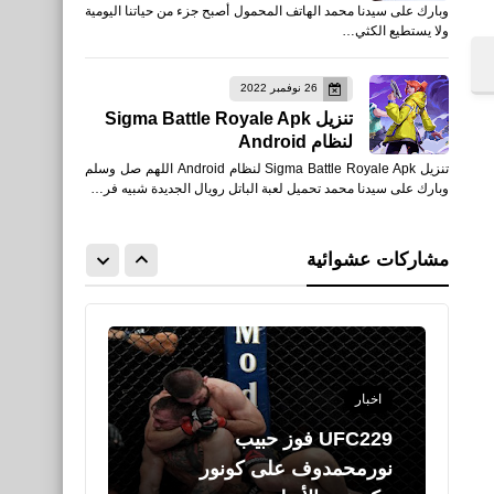
وبارك على سيدنا محمد الهاتف المحمول أصبح جزء من حياتنا اليومية
ضد نابولى فى دورى أبطال
ولا يستطيع الكثي…
أوروبا
26 نوفمبر 2022
تنزيل Sigma Battle Royale Apk
لنظام Android
تنزيل Sigma Battle Royale Apk لنظام Android اللهم صل وسلم
وبارك على سيدنا محمد تحميل لعبة الباتل رويال الجديدة شبيه فر…
العاب
كلمات سر للعبه كونتر سترايك
مشاركات عشوائية
1.6 Counter Strike
اخبار
UFC229 فوز حبيب
نورمحمدوف على كونور