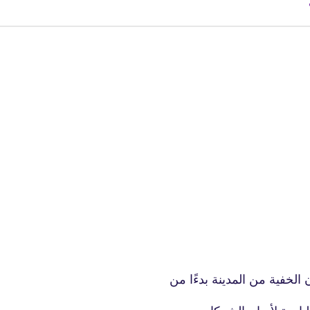
fovtech
04 أكتوبر 2018
fovtech
02 أكتوبر 2018
خفية من المدينة بدءًا من