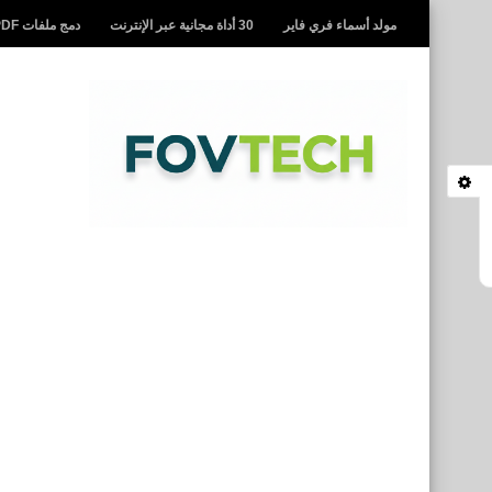
مولد أسماء فري فاير
30 أداة مجانية عبر الإنترنت
دمج ملفات PDF