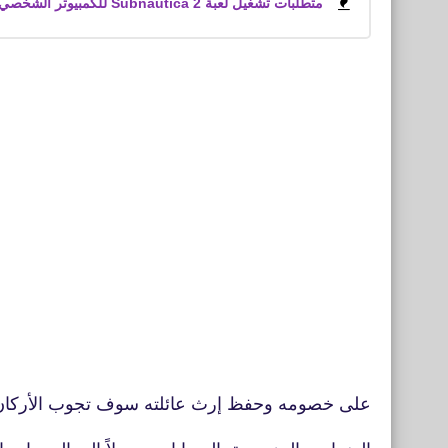
متطلبات تشغيل لعبة Subnautica 2 للكمبيوتر الشخصي
على خصومه وحفظ إرث عائلته سوف تجوب الأركان ال