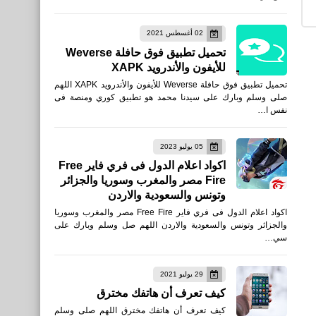
اخبار
02 أغسطس 2021
موعد مبارة ليفربول ضد مان
تحميل تطبيق فوق حافلة Weverse
سيتى القنوات
للأيفون والأندرويد XAPK
تحميل تطبيق فوق حافلة Weverse للأيفون والأندرويد XAPK اللهم
صلى وسلم وبارك على سيدنا محمد هو تطبيق كوري ومنصة فى
نفس ا…
برامج كمبيوتر
05 يوليو 2023
طريقة تحميل وتحديث جميع
اكواد اعلام الدول فى فري فاير Free
Fire مصر والمغرب وسوريا والجزائر
تعريفات الكمبيوتر واللابتوب
وتونس والسعودية والاردن
الأصلية جميع النسخ
اكواد اعلام الدول فى فري فاير Free Fire مصر والمغرب وسوريا
والجزائر وتونس والسعودية والاردن اللهم صل وسلم وبارك على
سي…
29 يوليو 2021
اخبار
كيف تعرف أن هاتفك مخترق
موعد مباراة ليفربول القادمة
كيف تعرف أن هاتفك مخترق اللهم صلى وسلم