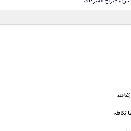
باردة لأبراج الشركات.
fovtech
02 أكتوبر 2018
fovtech
07 أكتوبر 2018