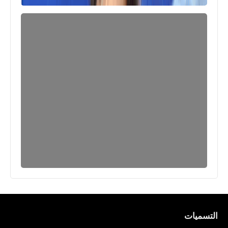
العاب
متطلبات تشغيل لعبة أبليغ تيل: ريكويام A
Plague Tale: Requiem
التسميات