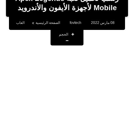
بلوجر
Mobile لأجهزة الأيفون والأندرويد
اخبار
08 مارس 2022
fovtech
الصفحة الرئيسية
العاب
العاب
الحجم
برامج كمبيوتر
مقالات
تطبيقات
الذكاء الاصطناعي
اخبار الخليج
تكنولوجيا