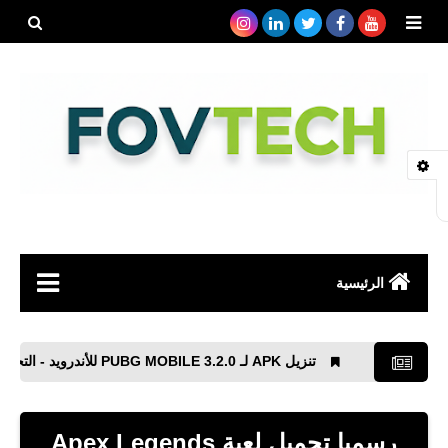
بحث هذه
المدونة
الإلكتروني
الرئيسية
صحة
تنزيل APK لـ PUBG MOBILE 3.2.0 للأندرويد - التحديث الجديد
رياضة
مواقع
رسميا تحميل لعبة Apex Legends