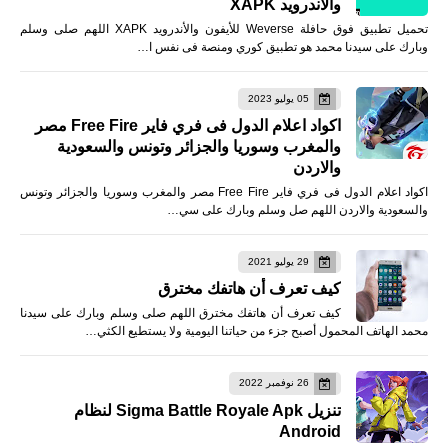
والأندرويد XAPK
تحميل تطبيق فوق حافلة Weverse للأيفون والأندرويد XAPK اللهم صلى وسلم
وبارك على سيدنا محمد هو تطبيق كوري ومنصة فى نفس ا…
05 يوليو 2023
اكواد اعلام الدول فى فري فاير Free Fire مصر
والمغرب وسوريا والجزائر وتونس والسعودية
والاردن
اكواد اعلام الدول فى فري فاير Free Fire مصر والمغرب وسوريا والجزائر وتونس
والسعودية والاردن اللهم صل وسلم وبارك على سي…
29 يوليو 2021
كيف تعرف أن هاتفك مخترق
كيف تعرف أن هاتفك مخترق اللهم صلى وسلم وبارك على سيدنا
محمد الهاتف المحمول أصبح جزء من حياتنا اليومية ولا يستطيع الكثي…
26 نوفمبر 2022
تنزيل Sigma Battle Royale Apk لنظام
Android