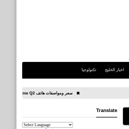
اخبار الخليج
تكنولوجيا
سعر ومواصفات هاتف Realme Q2 الجديد
إحصائيات عا
Translate