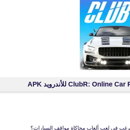
ترغب في لعب ألعاب محاكاة مواقف السيارات؟