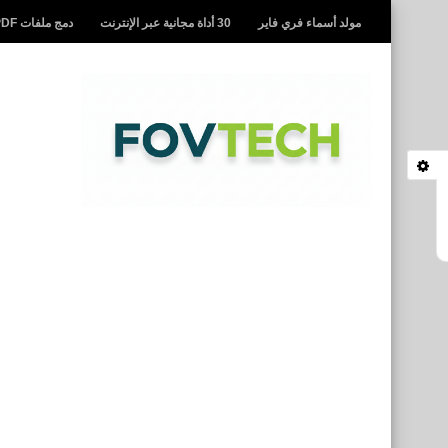
مولد أسماء فري فاير
30 أداة مجانية عبر الإنترنت
دمج ملفات PDF