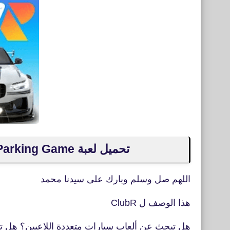
تحميل لعبة ClubR: Online Car Parking Game للأندرويد APK
اللهم صل وسلم وبارك على سيدنا محمد
هذا الوصف ل ClubR
هل تبحث عن ألعاب سيارات متعددة اللاعبين؟ هل 