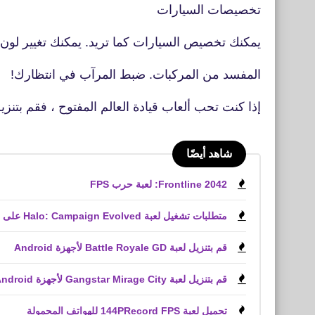
تخصيصات السيارات
يمكنك تخصيص السيارات كما تريد. يمكنك تغيير لون 
المفسد من المركبات. ضبط المرآب في انتظارك!
إذا كنت تحب ألعاب قيادة العالم المفتوح ، فقم بتنزيل ClubR على الفور واستمتع بتجربة قيا
شاهد أيضًا
Frontline 2042: لعبة حرب FPS
متطلبات تشغيل لعبة Halo: Campaign Evolved على الكمبيوتر الشخصي
قم بتنزيل لعبة Battle Royale GD لأجهزة Android
قم بتنزيل لعبة Gangstar Mirage City لأجهزة Android و iPhone (APK)
تحميل لعبة 144PRecord FPS للهواتف المحمولة