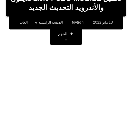
بلوجر
والأندرويد التحديث الجديد
اخبار
13 مايو 2022
fovtech
الصفحة الرئيسية
العاب
العاب
الحجم
برامج كمبيوتر
مقالات
تطبيقات
الذكاء الاصطناعي
اخبار الخليج
تكنولوجيا